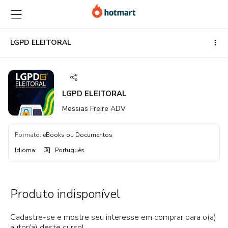
Ir
Ir
Ir
para
para
para
o
o
o
conteúdo
pagamento
rodapé
LGPD ELEITORAL
principal
LGPD ELEITORAL
Messias Freire ADV
Formato
:
eBooks ou Documentos
Idioma
:
Português
Produto indisponível
Cadastre-se e mostre seu interesse em comprar para o(a)
autor(a) deste curso!