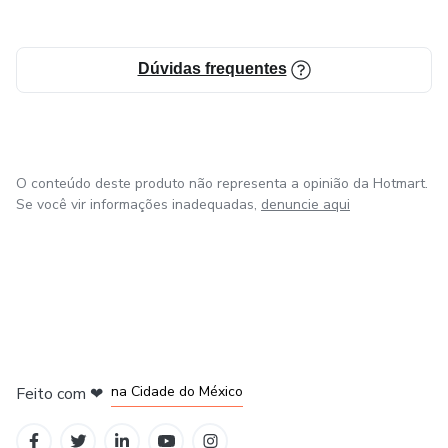
Dúvidas frequentes
O conteúdo deste produto não representa a opinião da Hotmart.
Se você vir informações inadequadas,
denuncie aqui
em Bogotá
em Amsterdam
em Madrid
na Cidade do México
Feito com
❤
em Belo Horizonte