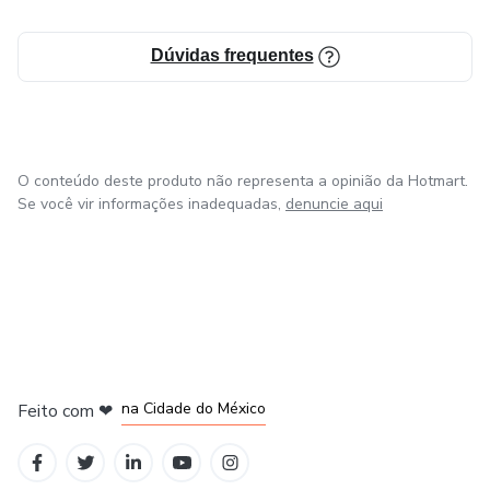
Dúvidas frequentes
O conteúdo deste produto não representa a opinião da Hotmart.
Se você vir informações inadequadas,
denuncie aqui
em Bogotá
em Amsterdam
em Madrid
na Cidade do México
Feito com
❤
em Belo Horizonte