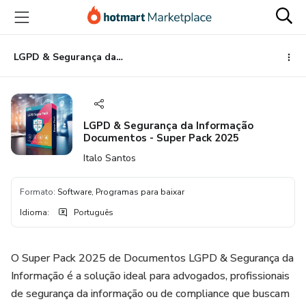
Ir
Ir
Ir
para
para
para
o
o
o
conteúdo
pagamento
rodapé
LGPD & Segurança da Informação Documentos - Super Pack 2025
principal
LGPD & Segurança da Informação
Documentos - Super Pack 2025
Italo Santos
Formato
:
Software, Programas para baixar
Idioma
:
Português
O Super Pack 2025 de Documentos LGPD & Segurança da
Informação é a solução ideal para advogados, profissionais
de segurança da informação ou de compliance que buscam