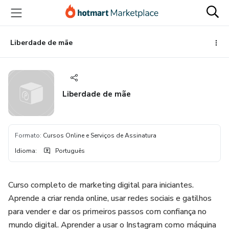
Ir
Ir
Ir
para
para
para
o
o
o
conteúdo
pagamento
rodapé
Liberdade de mãe
principal
Liberdade de mãe
Formato
:
Cursos Online e Serviços de Assinatura
Idioma
:
Português
Curso completo de marketing digital para iniciantes.
Aprende a criar renda online, usar redes sociais e gatilhos
para vender e dar os primeiros passos com confiança no
mundo digital. Aprender a usar o Instagram como máquina