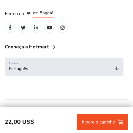
em Amsterdam
em Madrid
em Bogotá
Feito com
❤
em Belo Horizonte
na Cidade do México
Conheça a Hotmart
Idioma
Português
Central de ajuda
Termos
Privacidade
Cookies
22,00 US$
Ir para o carrinho
Hotmart — 2011-2026 © Todos os direitos reservados.