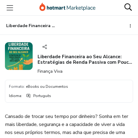
Ir
Ir
Ir
para
para
para
o
o
o
conteúdo
pagamento
rodapé
Liberdade Financeira ao Seu Alcance: Estratégias de Renda Passiva com Pouco Investimento
principal
Liberdade Financeira ao Seu Alcance:
Estratégias de Renda Passiva com Pouco
Investimento
Finança Viva
Formato
:
eBooks ou Documentos
Idioma
:
Português
Cansado de trocar seu tempo por dinheiro? Sonha em ter
mais liberdade, segurança e a capacidade de viver a vida
nos seus próprios termos, mas acha que precisa de uma