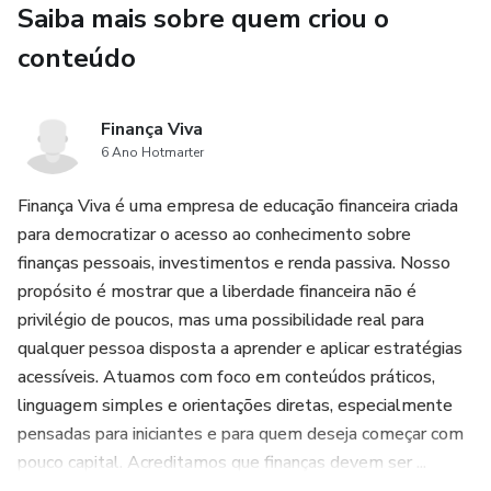
Saiba mais sobre quem criou o
•
conteúdo
Estratégias comprovadas para criar produtos digitais que
geram lucros contínuos, sem a necessidade de estoque ou
Finança Viva
logística.
6 Ano Hotmarter
•
Finança Viva é uma empresa de educação financeira criada
para democratizar o acesso ao conhecimento sobre
Formas inteligentes de gerar renda com imóveis, mesmo
finanças pessoais, investimentos e renda passiva. Nosso
com baixo investimento inicial, incluindo aluguel de quartos,
propósito é mostrar que a liberdade financeira não é
sublocação e Fundos de Investimento Imobiliário (FIIs).
privilégio de poucos, mas uma possibilidade real para
qualquer pessoa disposta a aprender e aplicar estratégias
•
acessíveis. Atuamos com foco em conteúdos práticos,
linguagem simples e orientações diretas, especialmente
A mentalidade e as dicas práticas essenciais para superar
pensadas para iniciantes e para quem deseja começar com
desafios, manter a disciplina e acelerar seus ganhos.
pouco capital. Acreditamos que finanças devem ser ...