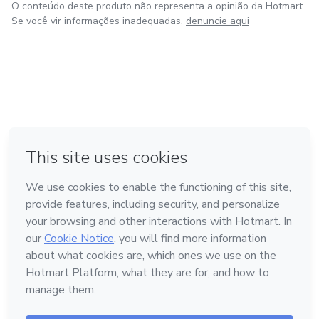
O conteúdo deste produto não representa a opinião da Hotmart.
Se você vir informações inadequadas,
denuncie aqui
em Amsterdam
em Madrid
em Bogotá
Feito com
❤
em Belo Horizonte
na Cidade do México
Conheça a Hotmart
Idioma
Português