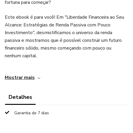
fortuna para começar?
Este ebook é para você! Em "Liberdade Financeira ao Seu
Alcance: Estratégias de Renda Passiva com Pouco
Investimento", desmistificamos o universo da renda
passiva e mostramos que é possível construir um futuro
financeiro sólido, mesmo começando com pouco ou
nenhum capital.
Desenvolvido para iniciantes e para quem busca
Mostrar mais
estratégias acessíveis e com retorno rápido, este guia
prático e dinâmico vai te ensinar:
Detalhes
•
Garantia de 7 dias
O que é Renda Passiva de verdade e como ela pode
transformar sua vida.