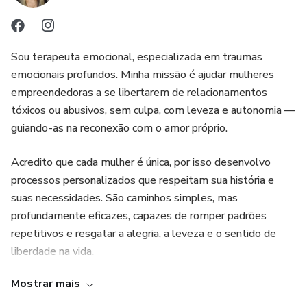
Sou terapeuta emocional, especializada em traumas
emocionais profundos. Minha missão é ajudar mulheres
empreendedoras a se libertarem de relacionamentos
tóxicos ou abusivos, sem culpa, com leveza e autonomia —
guiando-as na reconexão com o amor próprio.
Acredito que cada mulher é única, por isso desenvolvo
processos personalizados que respeitam sua história e
suas necessidades. São caminhos simples, mas
profundamente eficazes, capazes de romper padrões
repetitivos e resgatar a alegria, a leveza e o sentido de
liberdade na vida.
Mostrar mais
Falo com propriedade porque conheço na pele as dores
dessas mulheres — dores que muitas vezes silenciam