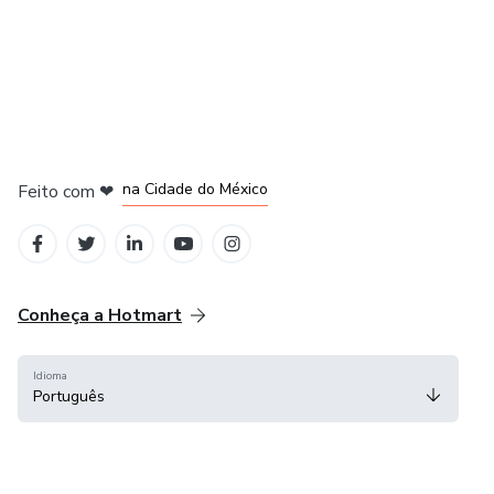
em Bogotá
em Amsterdam
em Madrid
na Cidade do México
Feito com
❤
em Belo Horizonte
Conheça a Hotmart
Idioma
Português