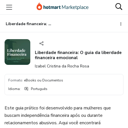
Ir
Ir
Ir
para
para
para
o
o
o
conteúdo
pagamento
rodapé
Liberdade financeira: O guia da liberdade financeira emocional
principal
Liberdade financeira: O guia da liberdade
financeira emocional
Izabel Cristina da Rocha Rosa
Formato
:
eBooks ou Documentos
Idioma
:
Português
Este guia prático foi desenvolvido para mulheres que
buscam independência financeira após ou durante
relacionamentos abusivos. Aqui você encontrará