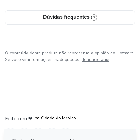
Dúvidas frequentes
O conteúdo deste produto não representa a opinião da Hotmart.
Se você vir informações inadequadas,
denuncie aqui
em Bogotá
em Amsterdam
em Madrid
na Cidade do México
Feito com
❤
em Belo Horizonte