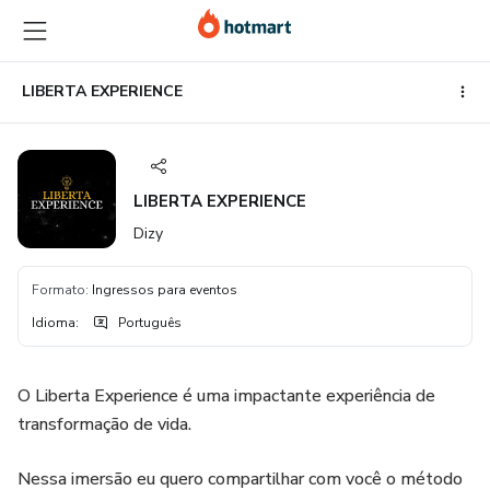
Ir
Ir
Ir
para
para
para
o
o
o
conteúdo
pagamento
rodapé
LIBERTA EXPERIENCE
principal
LIBERTA EXPERIENCE
Dizy
Formato
:
Ingressos para eventos
Idioma
:
Português
O Liberta Experience é uma impactante experiência de
transformação de vida.
Nessa imersão eu quero compartilhar com você o método