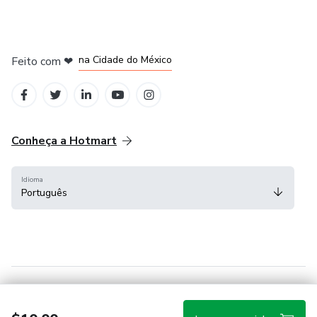
em Bogotá
em Amsterdam
em Madrid
na Cidade do México
Feito com
❤
em Belo Horizonte
Conheça a Hotmart
Idioma
Português
Central de ajuda
Termos
Privacidade
Cookies