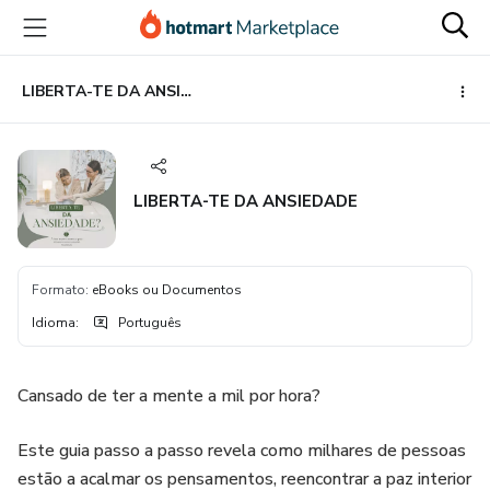
Ir
Ir
Ir
para
para
para
o
o
o
conteúdo
pagamento
rodapé
LIBERTA-TE DA ANSIEDADE
principal
LIBERTA-TE DA ANSIEDADE
Formato
:
eBooks ou Documentos
Idioma
:
Português
Cansado de ter a mente a mil por hora?
Este guia passo a passo revela como milhares de pessoas
estão a acalmar os pensamentos, reencontrar a paz interior