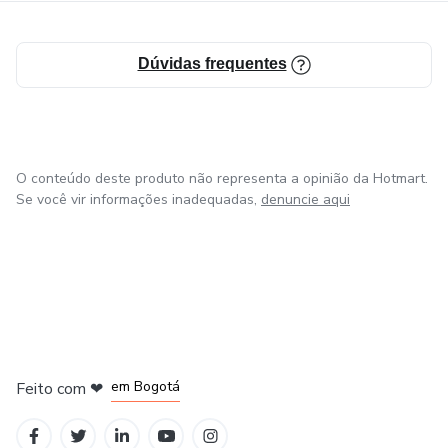
Dúvidas frequentes
O conteúdo deste produto não representa a opinião da Hotmart.
Se você vir informações inadequadas,
denuncie aqui
em Amsterdam
em Madrid
em Bogotá
Feito com
❤
em Belo Horizonte
na Cidade do México