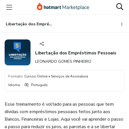
Ir
Ir
Ir
para
para
para
o
o
o
conteúdo
pagamento
rodapé
Libertação dos Empréstimos Pessoais
principal
Libertação dos Empréstimos Pessoais
LEONARDO GOMES PINHEIRO
Formato
:
Cursos Online e Serviços de Assinatura
Idioma
:
Português
Esse treinamento é voltado para as pessoas que tem
dívidas com empréstimos pessoaos feitos junto aos
Bancos, Financeiras e Lojas. Aqui você vai aprender o passo
a passo para reduzir os juros, as parcelas e a se libertar