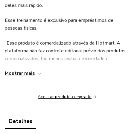
deles mais rápido.
Esse treinamento é exclusivo para empréstimos de
pessoas físicas.
“Esse produto é comercializado através da Hotmart. A
plataforma não faz controle editorial prévio dos produtos
comercializados, tão menos avalia a tecnicidade e
experiência daqueles que os produzem. A existência de um
Mostrar mais
produto e sua aquisição, através plataforma, não podem
ser consideradas como garantia de qualidade de conteúdo
e resultado, em qualquer hipótese. Ao adquiri-lo, o
Acessar produto comprado
comprador declara estar ciente dessas informações. Os
termos e políticas da Hotmart podem ser acessados aqui,
antes mesmo da conclusão da compra."
Detalhes
(Link para anexo na palavra AQUI: