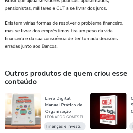
Brasil que ajuda servidores públicos, aposentados,
pensionistas, militares e CLT a se livrar dos juros.
Existem várias formas de resolver o problema financeiro,
mas se livrar dos empréstimos tira um peso da vida
financeira e da sua consciência de ter tomado decisões
erradas junto aos Bancos.
Outros produtos de quem criou esse
conteúdo
Livro Digital
C
Manual Prático de
S
Organização
LEONARDO GOMES PINHEIRO
Financeira Pesso...
(
c
Finanças e Investimentos