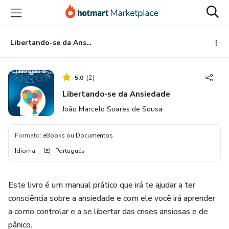
Ir
Ir
Ir
para
para
para
o
o
o
conteúdo
pagamento
rodapé
Libertando-se da Ansiedade
principal
5.0
(
2
)
Libertando-se da Ansiedade
João Marcelo Soares de Sousa
Formato
:
eBooks ou Documentos
Idioma
:
Português
Este livro é um manual prático que irá te ajudar a ter
consciência sobre a ansiedade e com ele você irá aprender
a como controlar e a se libertar das crises ansiosas e de
pânico.