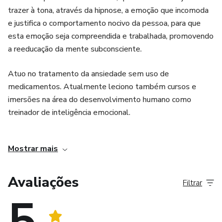
trazer à tona, através da hipnose, a emoção que incomoda
e justifica o comportamento nocivo da pessoa, para que
esta emoção seja compreendida e trabalhada, promovendo
a reeducação da mente subconsciente.
Atuo no tratamento da ansiedade sem uso de
medicamentos. Atualmente leciono também cursos e
imersões na área do desenvolvimento humano como
treinador de inteligência emocional.
Atendo diariamente diversas pessoas que sofrem de
Mostrar mais
ansiedade e sei o quanto é difícil lidar com tudo isso e
através da hipnoterapia é possível devolver o controle
emocional às pessoas e com isso pode-se viver uma vida
Avaliações
Filtrar
mais feliz, com qualidade e paz de espírito.
5