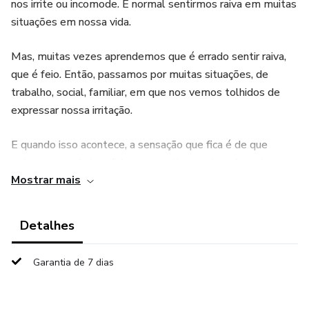
nos irrite ou incomode. É normal sentirmos raiva em muitas
situações em nossa vida.
Mas, muitas vezes aprendemos que é errado sentir raiva,
que é feio. Então, passamos por muitas situações, de
trabalho, social, familiar, em que nos vemos tolhidos de
expressar nossa irritação.
E quando isso acontece, a sensação que fica é de que
estamos sendo invadidos energeticamente pelo outro, que
Mostrar mais
estamos fora de nosso lugar de existir.
E esse sentimento que se acumula traz tensões, dores de
Detalhes
cabeça, sentimento de exclusão etc...
Garantia de 7 dias
Essa sessão foi gravada com o objetivo de ajudar você a
lidar, entender, e ressignificar esse sentimento que deve
fazer parte de nossa vida, mas de uma forma mais