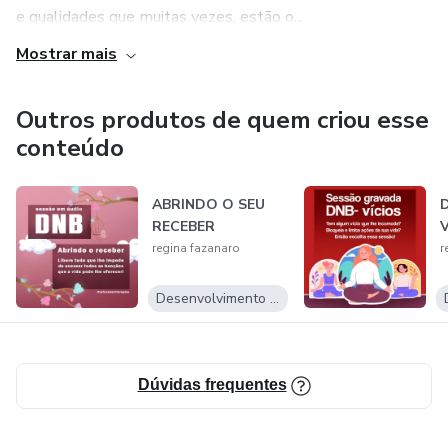
compra.
e qualidades que muitas vezes, estão o...
Mostrar mais
Outros produtos de quem criou esse
conteúdo
ABRINDO O SEU
RECEBER
regina fazanaro
r
Desenvolvimento Pessoal
Dúvidas frequentes