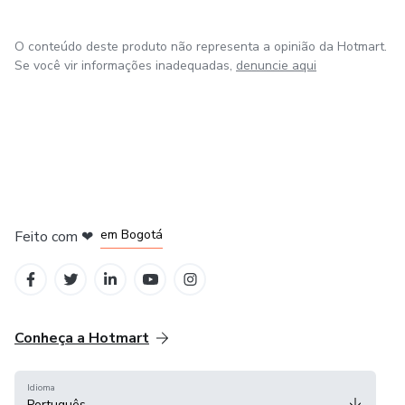
O conteúdo deste produto não representa a opinião da Hotmart.
Se você vir informações inadequadas,
denuncie aqui
em Amsterdam
em Madrid
em Bogotá
Feito com
❤
em Belo Horizonte
na Cidade do México
Conheça a Hotmart
Idioma
Português