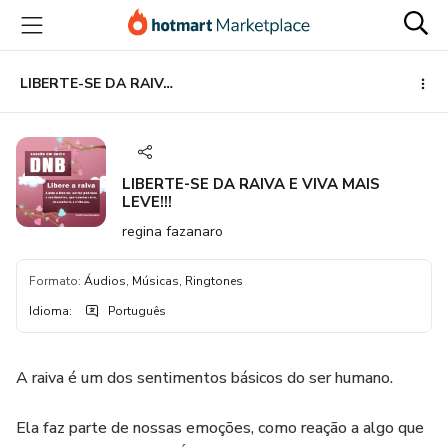
Ir
Ir
Ir
para
para
para
o
o
o
conteúdo
pagamento
rodapé
LIBERTE-SE DA RAIVA E VIVA MAIS LEVE!!!
principal
LIBERTE-SE DA RAIVA E VIVA MAIS
LEVE!!!
regina fazanaro
Formato
:
Áudios, Músicas, Ringtones
Idioma
:
Português
A raiva é um dos sentimentos básicos do ser humano.
Ela faz parte de nossas emoções, como reação a algo que