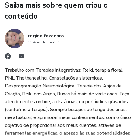
Saiba mais sobre quem criou o
congruente e sem nosa causar danos.
conteúdo
Escolha e se permita presentear com essa sessão de
Desprogramação Neurobiològica que irá desprogramar,
regina fazanaro
liberar, soltar da memória das suas células sentimentos e
11 Ano Hotmarter
emoções que você guarda desde sempre, porque foi
ensinado (a) de que é feio sentir raiva , e falar sobre isso.
Pessoas boas não sentem raiva. E se fosse possível liberar
da memória de suas células todos esses pontos de vista
Trabalho com Terapias integrativas: Reiki, terapia floral,
que você traz como verdade, e vem acumulando em seu
PNL Thethahealing, Constelações sistêmicas,
inconsciente e somatizando em seu corpo emoções e
Desprogramação Neurobiológica, Terapia dos Anjos da
sentimentos que não foram verbalizados de forma
Criação, Reiki dos Anjos, Runas há mais de vinte anos. Faço
assertiva ?Quanto mais você ouvir o áudio, mais você
atendimentos on line, à distâncias, ou por áudios gravados
sentirá as liberações, e logo sentirá alívio e mudanças
(conforme a terapia). Sempre busquei, ao longo dos anos,
positivas em suas emoções e seu corpo. Basta que confie
me atualizar, e aprimorar meus conhecimentos, com o único
e receba. Não tem contraindicação, é uma sessão incrível e
objetivo de proporcionar aos meus clientes, através de
que irá trazer muitos benefícios. Acesso vitalício após a
ferramentas energéticas, o acesso às suas potencialidades