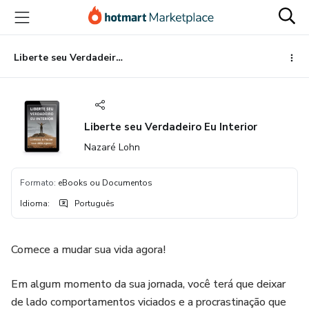
Ir
Ir
Ir
para
para
para
o
o
o
conteúdo
pagamento
rodapé
Liberte seu Verdadeiro Eu Interior
principal
Liberte seu Verdadeiro Eu Interior
Nazaré Lohn
Formato
:
eBooks ou Documentos
Idioma
:
Português
Comece a mudar sua vida agora!
Em algum momento da sua jornada, você terá que deixar
de lado comportamentos viciados e a procrastinação que