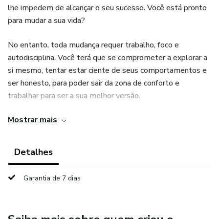
lhe impedem de alcançar o seu sucesso. Você está pronto
para mudar a sua vida?
No entanto, toda mudança requer trabalho, foco e
autodisciplina. Você terá que se comprometer a explorar a
si mesmo, tentar estar ciente de seus comportamentos e
ser honesto, para poder sair da zona de conforto e
trabalhar para ser a sua melhor versão.
Mostrar mais
A conversa interna é uma das formas mais poderosas de
comunicação, ela possui o poder de elevar ou derrubar você
em questão de segundos.
Detalhes
O importante é você continuar sempre em evolução!
Garantia de 7 dias
O tempo está passando muito rápido. Então, faça o que
tem que ser feito para você ser feliz agora.