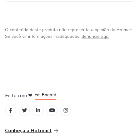
O conteúdo deste produto não representa a opinião da Hotmart.
Se você vir informações inadequadas,
denuncie aqui
em Amsterdam
em Madrid
em Bogotá
Feito com
❤
em Belo Horizonte
na Cidade do México
Conheça a Hotmart