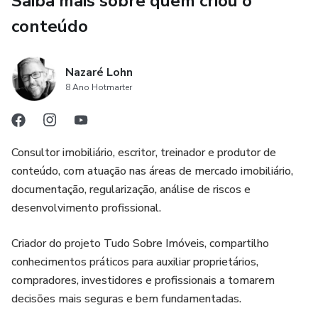
Saiba mais sobre quem criou o
Se a sua felicidade ficar nas mãos de outras pessoas, você
conteúdo
nunca será feliz. E por naturalidade, algumas pessoas vão
se afastar e outras você terá que deixar de lado. Mas não
Nazaré Lohn
se preocupe muito, também vão ter aquelas que vão
8 Ano Hotmarter
caminhar ao seu lado. É somente assim que você vai
conseguir evoluir.
Consultor imobiliário, escritor, treinador e produtor de
conteúdo, com atuação nas áreas de mercado imobiliário,
documentação, regularização, análise de riscos e
desenvolvimento profissional.
Criador do projeto Tudo Sobre Imóveis, compartilho
conhecimentos práticos para auxiliar proprietários,
compradores, investidores e profissionais a tomarem
decisões mais seguras e bem fundamentadas.