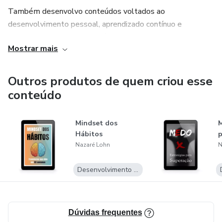
Também desenvolvo conteúdos voltados ao
desenvolvimento pessoal, aprendizado contínuo e
crescimento profissional, além de publicar obras com
Mostrar mais
abordagens peculiares e temas que estimulam reflexão,
conhecimento e novas perspectivas sobre diferentes
aspectos da vida e dos negócios.
Outros produtos de quem criou esse
conteúdo
Naza Coach | Consultor Imobiliário
Mindset dos
M
Hábitos
p
Nazaré Lohn
N
Desenvolvimento Pessoal
Dúvidas frequentes