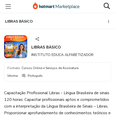
Ir
Ir
Ir
para
para
para
o
o
o
conteúdo
pagamento
rodapé
LIBRAS BÁSICO
principal
LIBRAS BÁSICO
INSTITUTO EDUCA ALFABETIZADOR
Formato
:
Cursos Online e Serviços de Assinatura
Idioma
:
Português
Capacitação Profissional Libras - Língua Brasileira de sinais
120 horas: Capacitar profissionais aptos e comprometidos
com a interpretação da Língua Brasileira de Sinais – Libras.
Proporcionar aprofundamento de conhecimentos teóricos e