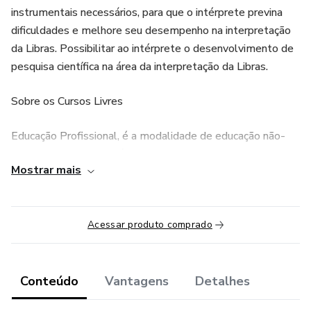
instrumentais necessários, para que o intérprete previna
dificuldades e melhore seu desempenho na interpretação
da Libras. Possibilitar ao intérprete o desenvolvimento de
pesquisa científica na área da interpretação da Libras.
Sobre os Cursos Livres
Educação Profissional, é a modalidade de educação não-
formal de duração variável, destinada a proporcionar ao
Mostrar mais
trabalhador conhecimentos que lhe permitam
profissionalizar-se, qualificar-se e atualizar-se para o
trabalho. Conforme a Lei nº. 9394/96, o Decreto nº.
Acessar produto comprado
5.154/04 e a Deliberação CEE 14/97 (Indicação CEE
14/97) citam que os cursos chamados “Livres” não
necessitam de prévia autorização para funcionamento nem
de posterior reconhecimento do Conselho de Educação
Conteúdo
Vantagens
Detalhes
competente.