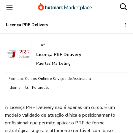
Ir
Ir
Ir
para
para
para
o
o
o
conteúdo
pagamento
rodapé
Licença PRF Delivery
principal
Licença PRF Delivery
Puertas Marketing
Formato
:
Cursos Online e Serviços de Assinatura
Idioma
:
Português
A Licença PRF Delivery não é apenas um curso. É um
modelo validado de atuação clínica e posicionamento
profissional que permite aplicar o PRF de forma
estratégica, segura e altamente rentável, com base