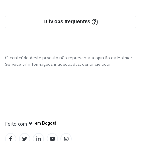
Design (páginas de captura, landing pages, anúncios);
Dúvidas frequentes
Copywriter.
O conteúdo deste produto não representa a opinião da Hotmart.
Se você vir informações inadequadas,
denuncie aqui
em Amsterdam
em Madrid
em Bogotá
Feito com
❤
em Belo Horizonte
na Cidade do México