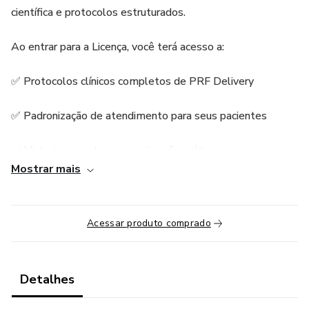
científica e protocolos estruturados.
Ao entrar para a Licença, você terá acesso a:
✅ Protocolos clínicos completos de PRF Delivery
✅ Padronização de atendimento para seus pacientes
✅ Materiais prontos para aplicação prática
Mostrar mais
✅ Orientações de marketing e posicionamento profissional
✅ Suporte educacional contínuo
Acessar produto comprado
✅ Atualizações futuras incluídas na licença
Detalhes