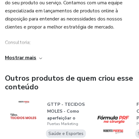
do seu produto ou serviço. Contamos com uma equipe
especializada em lançamentos de produtos online à
disposição para entender as necessidades dos nossos
clientes e propor a melhor estratégia de mercado.
Consultoria;
Mostrar mais
Produção do curso;
Criação das iscas digitais;
Outros produtos de quem criou esse
conteúdo
Conquista do público (leads e redes sociais);
Conquista de autoridade;
GTTP - TECIDOS
F
MOLES - Como
C
aperfeiçõar o
P
Criação e otimização de Funil de Vendas;
Puertas Marketing
P
tecido mole péri i...
Saúde e Esportes
Inbound Marketing;