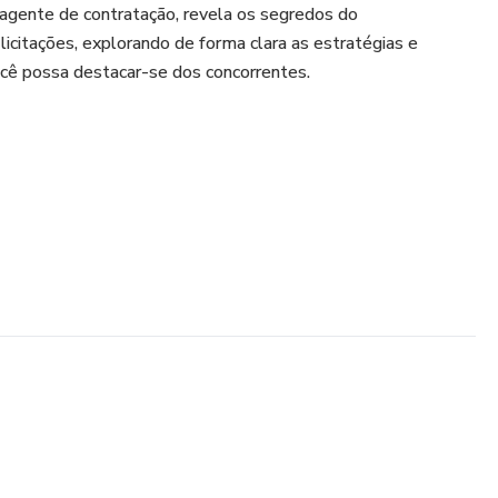
agente de contratação, revela os segredos do
icitações, explorando de forma clara as estratégias e
ocê possa destacar-se dos concorrentes.
r de licitações públicas;
retação de editais;
propostas competitivas;
ue levam à desclassificação.
ransforma o emaranhado burocrático em uma trilha segura
ermitindo que você se posicione de maneira competitiva e
ado público!