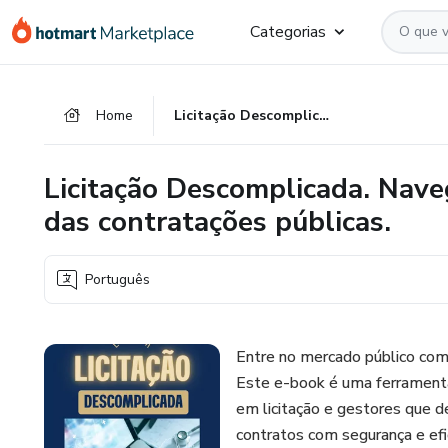
Ir
Ir
Ir
Categorias
para
para
para
o
o
o
conteúdo
pagamento
rodapé
Home
Licitação Descomplicada. Navegue com segurança no mercado das contratações públicas.
principal
Licitação Descomplicada. Nav
das contratações públicas.
Português
Entre no mercado público com
Este e-book é uma ferrament
em licitação e gestores que de
contratos com segurança e efi