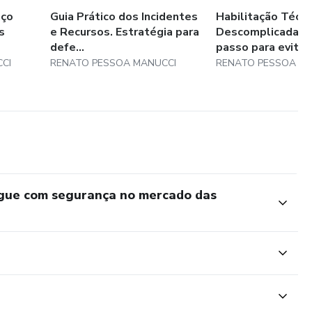
nço
Guia Prático dos Incidentes
Habilitação Técni
s
e Recursos. Estratégia para
Descomplicada. P
defe...
passo para evitar.
CI
RENATO PESSOA MANUCCI
RENATO PESSOA M
egue com segurança no mercado das