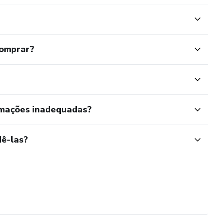
comprar?
rmações inadequadas?
ê-las?