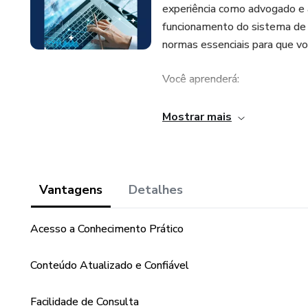
experiência como advogado e 
funcionamento do sistema de l
normas essenciais para que v
Você aprenderá:
1. Passo a passo para participa
Mostrar mais
2. Técnicas de leitura e interp
3. Estratégias para construir 
Vantagens
Detalhes
4. Como evitar erros comuns q
Acesso a Conhecimento Prático
Este guia direto e objetivo t
Conteúdo Atualizado e Confiável
rumo a novas oportunidades, p
conquiste seu espaço no merc
Facilidade de Consulta