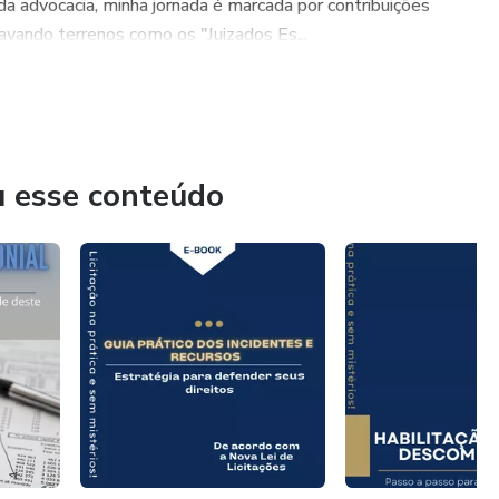
a advocacia, minha jornada é marcada por contribuições
ravando terrenos como os "Juizados Es...
u esse conteúdo