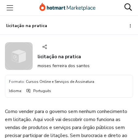
Ir
Ir
Ir
para
para
para
o
o
o
conteúdo
pagamento
rodapé
licitação na pratica
principal
licitação na pratica
moises ferreira dos santos
Formato
:
Cursos Online e Serviços de Assinatura
Idioma
:
Português
Como vender para o governo sem nenhum conhecimento
em licitação. Aqui você vai descobrir como funciona as
vendas de produtos e serviços para órgão públicos sem
precisar participar de litações. Sem burocracia e direto ao