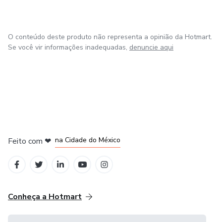
O conteúdo deste produto não representa a opinião da Hotmart.
Se você vir informações inadequadas,
denuncie aqui
em Bogotá
em Amsterdam
em Madrid
na Cidade do México
Feito com
❤
em Belo Horizonte
Conheça a Hotmart