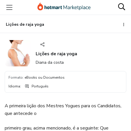
Ir
Ir
Ir
para
para
para
o
o
o
conteúdo
pagamento
rodapé
Lições de raja yoga
principal
Lições de raja yoga
Diana da costa
Formato
:
eBooks ou Documentos
Idioma
:
Português
A primeira lição dos Mestres Yogues para os Candidatos,
que antecede o
primeiro grau, acima mencionado, é a seguinte: Que