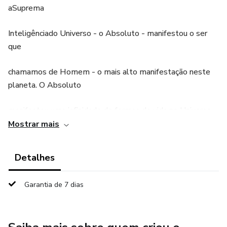
aSuprema
Inteligênciado Universo - o Absoluto - manifestou o ser
que
chamamos de Homem - o mais alto manifestação neste
planeta. O Absoluto
manifestou uma infinidade de formas de vida no Universo,
incluindo
Mostrar mais
mundos distantes, sóis, planetas etc., muitas dessas
Detalhes
formas desconhecidas para
Garantia de 7 dias
nós neste planeta e impossíveis de serem concebidas pela
mente do
homem comum. Mas essas lições não têm nada a ver com