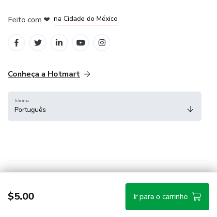
em Bogotá
em Amsterdam
em Madrid
na Cidade do México
Feito com
❤
em Belo Horizonte
Conheça a Hotmart
Idioma
Português
Central de ajuda
Termos
Privacidade
Cookies
$5.00
Ir para o carrinho
Hotmart — 2011-2026 © Todos os direitos reservados.