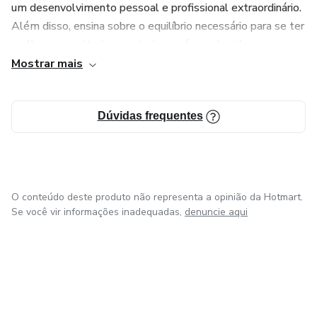
um desenvolvimento pessoal e profissional extraordinário.
Além disso, ensina sobre o equilíbrio necessário para se ter
melhores resultados em todas as áreas da vida.
Mostrar mais
O mix de liderança, relacionamentos, inteligência emocional
e poder de oratória é o que faz a diferença entre aqueles
que têm sucesso e aqueles que correm atrás dele a vida
Dúvidas frequentes
toda.
Empresários, gerentes, gestores, líderes e todos aqueles
que querem um papel de protagonistas em suas histórias.
O conteúdo deste produto não representa a opinião da Hotmart.
Se você vir informações inadequadas,
denuncie aqui