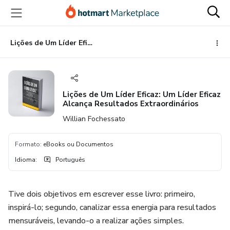
Ir
Ir
Ir
para
para
para
o
o
o
conteúdo
pagamento
rodapé
Lições de Um Líder Eficaz: Um Líder Eficaz Alcança Resultados Extraordinários
principal
Lições de Um Líder Eficaz: Um Líder Eficaz
Alcança Resultados Extraordinários
Willian Fochessato
Formato
:
eBooks ou Documentos
Idioma
:
Português
Tive dois objetivos em escrever esse livro: primeiro,
inspirá-lo; segundo, canalizar essa energia para resultados
mensuráveis, levando-o a realizar ações simples.