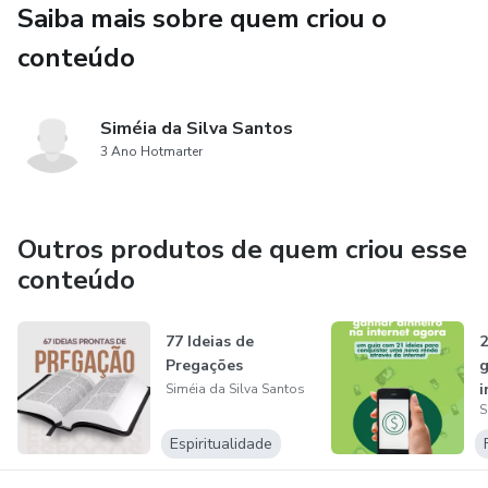
Saiba mais sobre quem criou o
Capítulo 9 - Crescimento Pessoal e Espiritual do Líder
conteúdo
Capítulo 10 - Sucesso Contínuo e Impacto Sustentável na
Horticultura Orgânica
Siméia da Silva Santos
3 Ano Hotmarter
Outros produtos de quem criou esse
conteúdo
77 Ideias de
2
Pregações
g
i
Siméia da Silva Santos
S
Espiritualidade