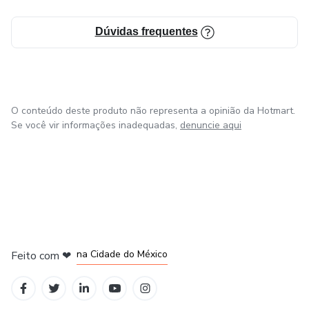
Dúvidas frequentes
O conteúdo deste produto não representa a opinião da Hotmart.
Se você vir informações inadequadas,
denuncie aqui
em Bogotá
em Amsterdam
em Madrid
na Cidade do México
Feito com
❤
em Belo Horizonte