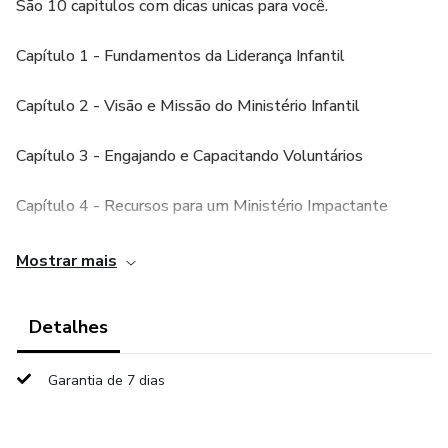
São 10 capitulos com dicas unicas para você.
Capítulo 1 - Fundamentos da Liderança Infantil
Capítulo 2 - Visão e Missão do Ministério Infantil
Capítulo 3 - Engajando e Capacitando Voluntários
Capítulo 4 - Recursos para um Ministério Impactante
Capítulo 5 - Desenvolvimento de Programas por Faixa
Mostrar mais
Etária
Detalhes
Capítulo 6 - Parceria com Pais e Responsáveis
Capítulo 7 - Liderança e Gestão de Equipe
Garantia de 7 dias
Capítulo 8 - Eventos e Atividades Especiais