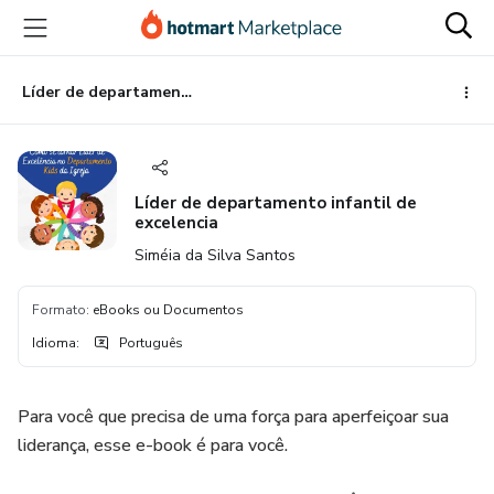
Ir
Ir
Ir
para
para
para
o
o
o
conteúdo
pagamento
rodapé
Líder de departamento infantil de excelencia
principal
Líder de departamento infantil de
excelencia
Siméia da Silva Santos
Formato
:
eBooks ou Documentos
Idioma
:
Português
Para você que precisa de uma força para aperfeiçoar sua
liderança, esse e-book é para você.