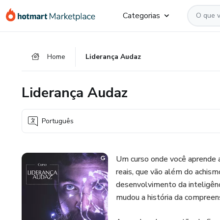
Ir
Ir
Ir
Categorias
para
para
para
o
o
o
conteúdo
pagamento
rodapé
Home
Liderança Audaz
principal
Liderança Audaz
Português
Um curso onde você aprende a 
reais, que vão além do achism
desenvolvimento da inteligênc
mudou a história da compree