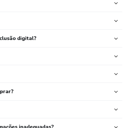
clusão digital?
mprar?
rmações inadequadas?