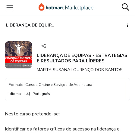
Ir
Ir
Ir
para
para
para
o
o
o
conteúdo
pagamento
rodapé
LIDERANÇA DE EQUIPAS - ESTRATÉGIAS E RESULTADOS PARA LÍDERES
principal
LIDERANÇA DE EQUIPAS - ESTRATÉGIAS
E RESULTADOS PARA LÍDERES
MARTA SUSANA LOURENÇO DOS SANTOS
Formato
:
Cursos Online e Serviços de Assinatura
Idioma
:
Português
Neste curso pretende-se:
Identificar os fatores críticos de sucesso na liderança e