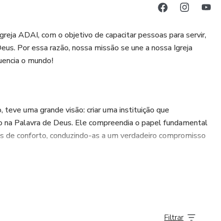
greja ADAI, com o objetivo de capacitar pessoas para servir,
Deus. Por essa razão, nossa missão se une a nossa Igreja
luencia o mundo!
, teve uma grande visão: criar uma instituição que
ão na Palavra de Deus. Ele compreendia o papel fundamental
s de conforto, conduzindo-as a um verdadeiro compromisso
Motta, que o abraçou com ousadia e dedicação. O que antes
jeto piloto. Após um período intenso de oração, testes,
tornou uma realidade extraordinária!
Filtrar