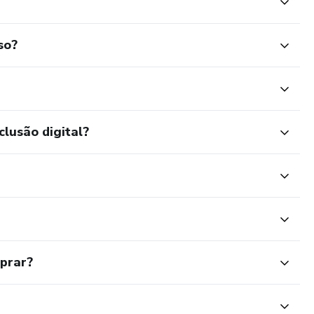
so?
clusão digital?
mprar?