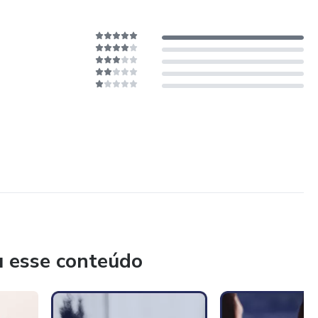
ações em seu formato, sem jamais comprometer sua essência.
pre alinhados com os tempos atuais, ao mesmo tempo em
nabalável, impactando gerações.
u esse conteúdo