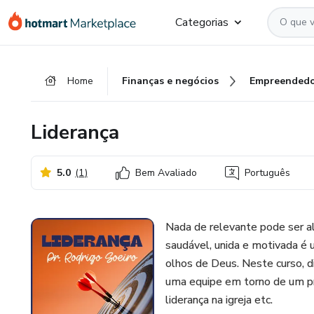
Ir
Ir
Ir
Categorias
para
para
para
o
o
o
conteúdo
pagamento
rodapé
Home
Finanças e negócios
Empreendedo
principal
Liderança
5.0
(
1
)
Bem Avaliado
Português
Nada de relevante pode ser a
saudável, unida e motivada é
olhos de Deus. Neste curso, di
uma equipe em torno de um pro
liderança na igreja etc.