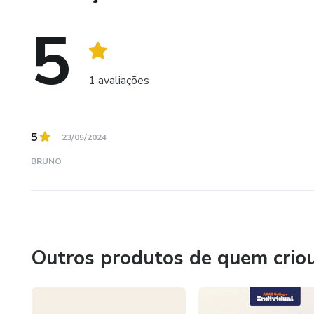
Desde então, a instituição passa por constantes atualiz
Isso garante que seu conteúdo e proposta estejam sem
5
que seu compromisso com a Palavra de Deus permanece i
1 avaliações
5
23/05/2024
BRUNO
Outros produtos de quem crio