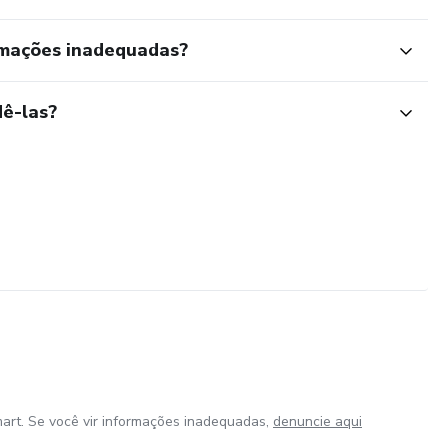
rmações inadequadas?
ê-las?
art. Se você vir informações inadequadas,
denuncie aqui