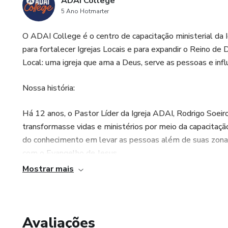
ADAI College
5 Ano Hotmarter
O ADAI College é o centro de capacitação ministerial da I
para fortalecer Igrejas Locais e para expandir o Reino de 
Local: uma igreja que ama a Deus, serve as pessoas e inf
Nossa história:
Há 12 anos, o Pastor Líder da Igreja ADAI, Rodrigo Soeiro
transformasse vidas e ministérios por meio da capacitaç
do conhecimento em levar as pessoas além de suas zona
com o Evangelho de Jesus.
Mostrar mais
Em 2014, esse sonho alcançou o coração do Pastor Iury 
era apenas uma visão começou a tomar forma como um pro
pesquisas e muito trabalho, em 2015, o ADAI College se 
Avaliações