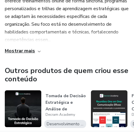
oferece treinamentos online de forma síncrona, programas
personalizados e trilhas de aprendizagem estratégicas que
se adaptam às necessidades específicas de cada
organização. Seu foco está no desenvolvimento de
habilidades comportamentais e técnicas, fortalecendo
competências essen...
Mostrar mais
Outros produtos de quem criou esse
conteúdo
Tomada de Decisão
Estratégica e
O
Análise de
C
Decram Academy
D
Cenários
E
Desenvolvimento Pessoal