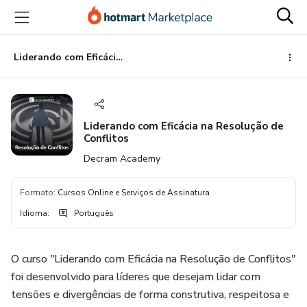
Ir
Ir
Ir
para
para
para
o
o
o
conteúdo
pagamento
rodapé
Liderando com Eficácia na Resolução de Conflitos
principal
Liderando com Eficácia na Resolução de
Conflitos
Decram Academy
Formato
:
Cursos Online e Serviços de Assinatura
Idioma
:
Português
O curso "Liderando com Eficácia na Resolução de Conflitos"
foi desenvolvido para líderes que desejam lidar com
tensões e divergências de forma construtiva, respeitosa e