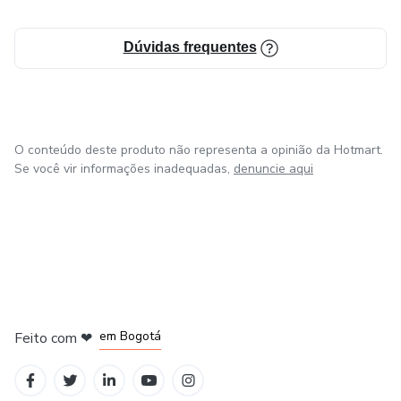
Dúvidas frequentes
O conteúdo deste produto não representa a opinião da Hotmart.
Se você vir informações inadequadas,
denuncie aqui
em Amsterdam
em Madrid
em Bogotá
Feito com
❤
em Belo Horizonte
na Cidade do México