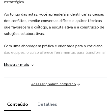
estratégica.
Ao longo das aulas, você aprenderá a identificar as causas
dos conflitos, mediar conversas difíceis e aplicar técnicas
que favorecem o diálogo, a escuta ativa e a construção de
soluções colaborativas.
Com uma abordagem prática e orientada para o cotidiano
das equipes, o curso oferece ferramentas para transformar
situações desafiadoras em oportunidades de crescimento,
Mostrar mais
promovendo ambientes mais saudáveis, produtivos e
alinhados ao propósito da liderança.
Acessar produto comprado
Conteúdo
Detalhes