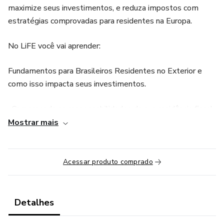
maximize seus investimentos, e reduza impostos com
estratégias comprovadas para residentes na Europa.
No LiFE você vai aprender:
Fundamentos para Brasileiros Residentes no Exterior e
como isso impacta seus investimentos.
· Compreenda as responsabilidades da sua residência fiscal
e evite surpresas inconvenientes com tributação.
Mostrar mais
Fundamentos para o Planejamento financeiro
Acessar produto comprado
· Defina orçamentos e planeje aportes.
· Critérios para definir uma Reserva de emergência.
Detalhes
· Entenda seu perfil de investidor.