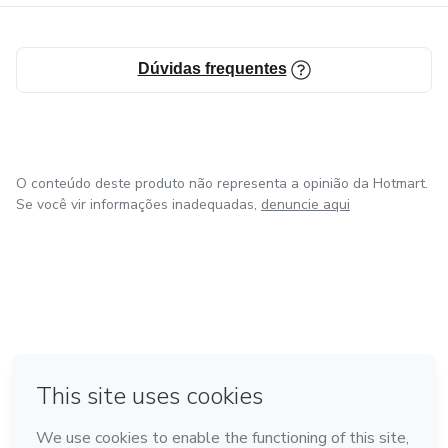
Dúvidas frequentes
O conteúdo deste produto não representa a opinião da Hotmart.
Se você vir informações inadequadas,
denuncie aqui
em Amsterdam
em Madrid
em Bogotá
Feito com
❤
em Belo Horizonte
na Cidade do México