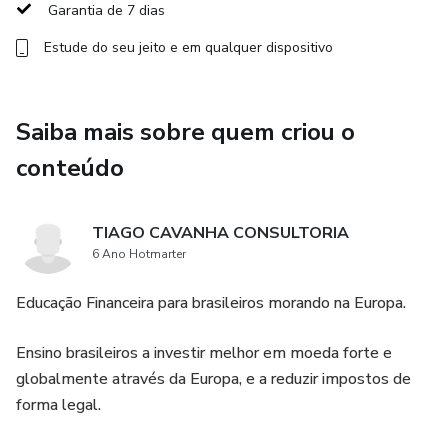
Garantia de 7 dias
Investimentos globais: da Renda Fixa à Renda Variável
Estude do seu jeito e em qualquer dispositivo
· Explore as principais opções de investimento disponíveis
desde renda fixa até renda variável, como bonds, stocks,
Saiba mais sobre quem criou o
REITs e ETFs.
conteúdo
Estratégias de Investimento Global para residentes na
Europa
TIAGO CAVANHA CONSULTORIA
6 Ano Hotmarter
· Estruture uma carteira diversificada e em linha com seu
perfil.
Educação Financeira para brasileiros morando na Europa.
· Utilize ferramentas de análise de carteira.
Ensino brasileiros a investir melhor em moeda forte e
globalmente através da Europa, e a reduzir impostos de
· Gerencie uma carteira de longo prazo.
forma legal.