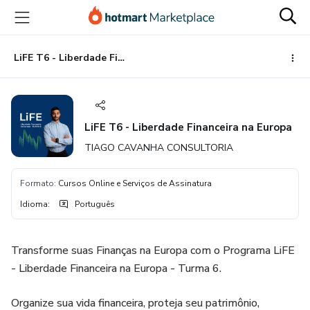
Ir
Ir
Ir
para
para
para
o
o
o
conteúdo
pagamento
rodapé
LiFE T6 - Liberdade Financeira na Europa
principal
LiFE T6 - Liberdade Financeira na Europa
TIAGO CAVANHA CONSULTORIA
Formato
:
Cursos Online e Serviços de Assinatura
Idioma
:
Português
Transforme suas Finanças na Europa com o Programa LiFE
- Liberdade Financeira na Europa - Turma 6.
Organize sua vida financeira, proteja seu patrimônio,