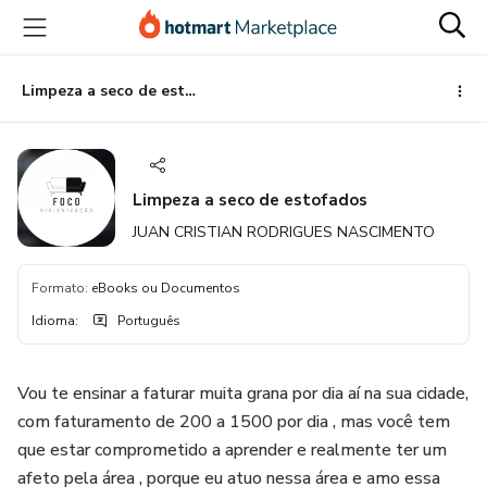
Ir
Ir
Ir
para
para
para
o
o
o
conteúdo
pagamento
rodapé
Limpeza a seco de estofados
principal
Limpeza a seco de estofados
JUAN CRISTIAN RODRIGUES NASCIMENTO
Formato
:
eBooks ou Documentos
Idioma
:
Português
Vou te ensinar a faturar muita grana por dia aí na sua cidade,
com faturamento de 200 a 1500 por dia , mas você tem
que estar comprometido a aprender e realmente ter um
afeto pela área , porque eu atuo nessa área e amo essa