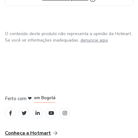
O conteúdo deste produto não representa a opinião da Hotmart.
Se você vir informações inadequadas,
denuncie aqui
em Amsterdam
em Madrid
em Bogotá
Feito com
❤
em Belo Horizonte
na Cidade do México
Conheça a Hotmart