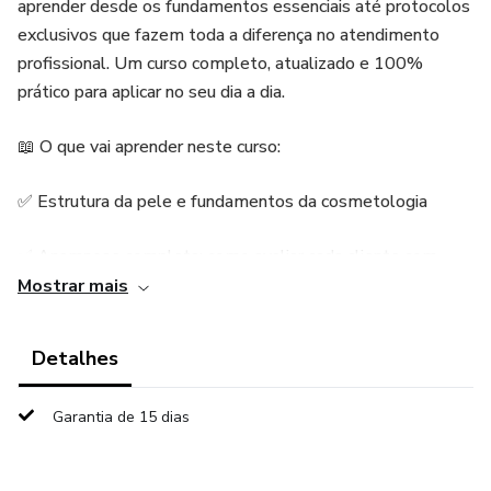
aprender desde os fundamentos essenciais até protocolos
exclusivos que fazem toda a diferença no atendimento
profissional. Um curso completo, atualizado e 100%
prático para aplicar no seu dia a dia.
📖 O que vai aprender neste curso:
✅ Estrutura da pele e fundamentos da cosmetologia
✅ Anamnese completa: como avaliar cada cliente com
segurança
Mostrar mais
✅ Elaboração e aplicação correta do Termo de
Detalhes
Consentimento
Garantia de 15 dias
✅ Identificação dos diferentes tipos e condições de pele
✅ Principais doenças e alterações da pele (o que são,