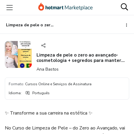
Ir
Ir
Ir
para
para
para
o
o
o
conteúdo
pagamento
rodapé
Limpeza de pele o zero ao avançado- cosmetologia + segredos para manter clientes
principal
Limpeza de pele o zero ao avançado-
cosmetologia + segredos para manter
clientes
Ana Bastos
Formato
:
Cursos Online e Serviços de Assinatura
Idioma
:
Português
✨ Transforme a sua carreira na estética ✨
No Curso de Limpeza de Pele – do Zero ao Avançado, vai