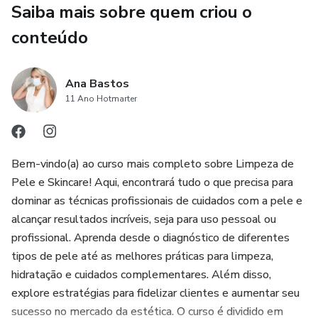
Saiba mais sobre quem criou o
como reconhecer sinais e quando encaminhar ao
dermatologista)
conteúdo
✅ Seleção e combinação de ativos para cada necessidade
(acne, manchas, peles maduras, oleosas, sensíveis e
Ana Bastos
desvitalizadas)
11 Ano Hotmarter
✅ Limpeza de pele profunda profissional passo a passo
Bem-vindo(a) ao curso mais completo sobre Limpeza de
✅ Protocolo alternativo: Limpeza de Pele VIP Anti-Age
Pele e Skincare! Aqui, encontrará tudo o que precisa para
(com foco em rejuvenescimento e relaxamento)
dominar as técnicas profissionais de cuidados com a pele e
alcançar resultados incríveis, seja para uso pessoal ou
✅ Extração correta e segura
profissional. Aprenda desde o diagnóstico de diferentes
tipos de pele até as melhores práticas para limpeza,
✅ Máscaras cosméticas e de tratamento
hidratação e cuidados complementares. Além disso,
explore estratégias para fidelizar clientes e aumentar seu
✅ Uso profissional de alta frequência e ozónio
sucesso no mercado da estética. O curso é dividido em