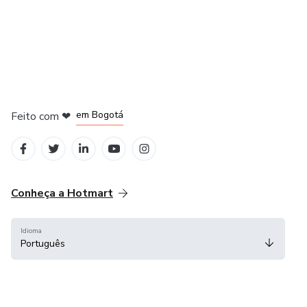
em Amsterdam
em Madrid
em Bogotá
Feito com
❤
em Belo Horizonte
na Cidade do México
Conheça a Hotmart
Idioma
Português