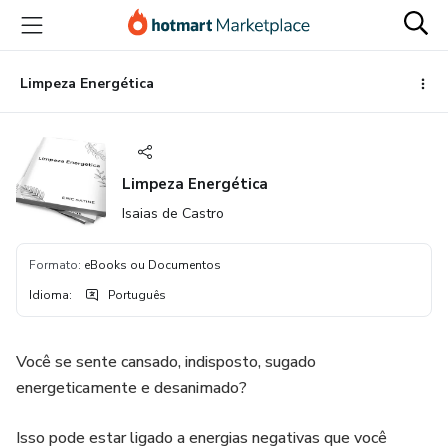
Ir
Ir
Ir
para
para
para
o
o
o
conteúdo
pagamento
rodapé
Limpeza Energética
principal
Limpeza Energética
Isaias de Castro
Formato
:
eBooks ou Documentos
Idioma
:
Português
Você se sente cansado, indisposto, sugado
energeticamente e desanimado?
Isso pode estar ligado a energias negativas que você