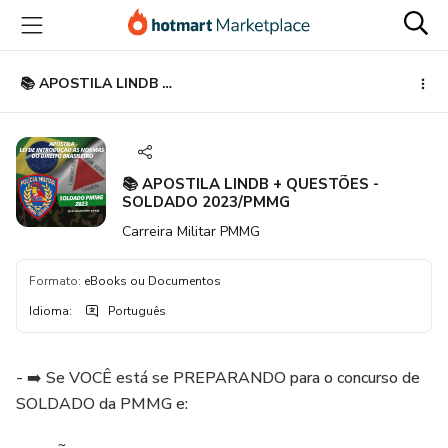
Ir
Ir
Ir
para
para
para
o
o
o
conteúdo
pagamento
rodapé
📚 APOSTILA LINDB + QUESTÕES - SOLDADO 2023/PMMG
principal
📚 APOSTILA LINDB + QUESTÕES -
SOLDADO 2023/PMMG
Carreira Militar PMMG
Formato
:
eBooks ou Documentos
Idioma
:
Português
- ➡️ Se VOCÊ está se PREPARANDO para o concurso de
SOLDADO da PMMG e: