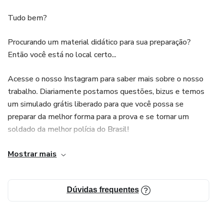
Tudo bem?
Procurando um material didático para sua preparação?
Então você está no local certo...
Acesse o nosso Instagram para saber mais sobre o nosso
trabalho. Diariamente postamos questões, bizus e temos
um simulado grátis liberado para que você possa se
preparar da melhor forma para a prova e se tornar um
soldado da melhor polícia do Brasil!
@carreiramilitar_pmmg
Mostrar mais
Foco na farda guerreiro(a)!
Dúvidas frequentes
Estude!! Treine!! Dedique-se !! Não desista dos sonhos!!