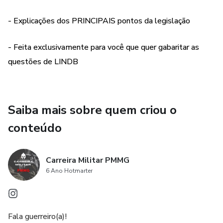
EXCLUSIVAMENTE para você que quer gabaritar as
questões de LINDB 🚀
- Explicações dos PRINCIPAIS pontos da legislação
- ⬇️ ACESSE O INSTAGRAM ⬇️
- Feita exclusivamente para você que quer gabaritar as
questões de LINDB
- @carreiramilitar_pmmg
Saiba mais sobre quem criou o
conteúdo
Carreira Militar PMMG
6 Ano Hotmarter
Fala guerreiro(a)!