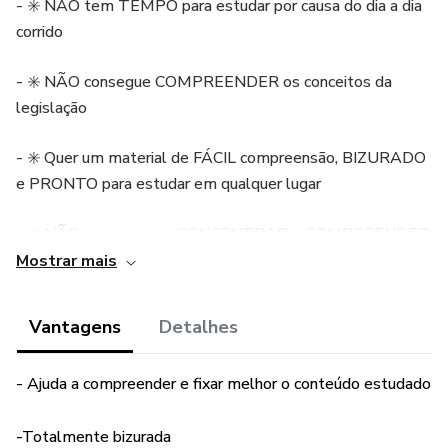
- ✳️ NÃO tem TEMPO para estudar por causa do dia a dia
corrido
- ✳️ NÃO consegue COMPREENDER os conceitos da
legislação
- ✳️ Quer um material de FÁCIL compreensão, BIZURADO
e PRONTO para estudar em qualquer lugar
- ✳️ NÃO consegue se CONCENTRAR e COMPREENDER
somente lendo a letra da lei
Mostrar mais
- ✳️ Quer um material DIRECIONADO, sem perder tempo
Vantagens
Detalhes
e que vai direto ao ponto
- Ajuda a compreender e fixar melhor o conteúdo estudado
- Esta Apostila pode te AJUDAR a compreender e fixar
melhor o conteúdo estudado por ser TOTALMENTE
-Totalmente bizurada
bizurada, com explicações dos PRINCIPAIS pontos, feita