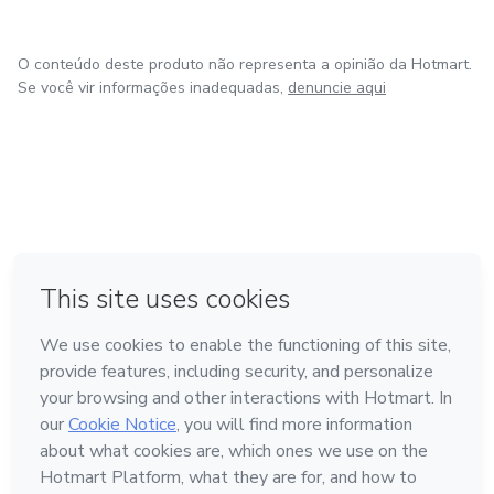
O conteúdo deste produto não representa a opinião da Hotmart.
Se você vir informações inadequadas,
denuncie aqui
em Bogotá
em Amsterdam
em Madrid
na Cidade do México
Feito com
❤
em Belo Horizonte
Conheça a Hotmart
Idioma