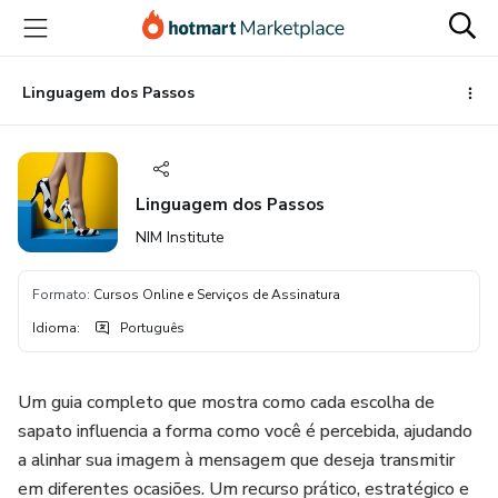
Ir
Ir
Ir
para
para
para
o
o
o
conteúdo
pagamento
rodapé
Linguagem dos Passos
principal
Linguagem dos Passos
NIM Institute
Formato
:
Cursos Online e Serviços de Assinatura
Idioma
:
Português
Um guia completo que mostra como cada escolha de
sapato influencia a forma como você é percebida, ajudando
a alinhar sua imagem à mensagem que deseja transmitir
em diferentes ocasiões. Um recurso prático, estratégico e