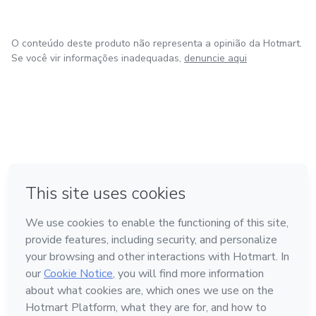
O conteúdo deste produto não representa a opinião da Hotmart.
Se você vir informações inadequadas,
denuncie aqui
em Bogotá
em Amsterdam
em Madrid
na Cidade do México
Feito com
❤
em Belo Horizonte
Conheça a Hotmart
Idioma