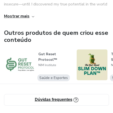
insecure—until I discovered my true potential in the world
of luxury real estate. Over the past 5+ years, I’ve
Mostrar mais
developed a proven method that has already helped
dozens of women in real estate consistently earn over
$6,000/month (and many of them reach 5 figures or more).
Outros produtos de quem criou esse
Now I’m here to help you do the same!
conteúdo
Gut Reset
T
Protocol™
NIM Institute
N
Saúde e Esportes
Dúvidas frequentes