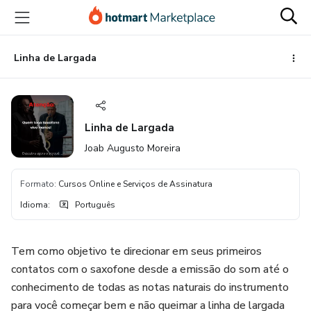
Ir
Ir
Ir
para
para
para
o
o
o
conteúdo
pagamento
rodapé
Linha de Largada
principal
Linha de Largada
Joab Augusto Moreira
Formato
:
Cursos Online e Serviços de Assinatura
Idioma
:
Português
Tem como objetivo te direcionar em seus primeiros
contatos com o saxofone desde a emissão do som até o
conhecimento de todas as notas naturais do instrumento
para você começar bem e não queimar a linha de largada