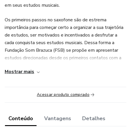
em seus estudos musicais.
Os primeiros passos no saxofone são de estrema
importância para começar certo a organizar a sua trajetória
de estudos, ser motivados e incentivados a desfrutar a
cada conquista seus estudos musicais. Dessa forma a
Fundação Som Brazuca (FSB) se propõe em apresentar
estudos direcionadas desde os primeiros contatos com a
saxofone até a níveis mais elevados de forma prática e
Mostrar mais
teórica sem faltar nenhum conteúdo internos dos
fundamentos da música para sua evolução musical.
Acessar produto comprado
Conteúdo
Vantagens
Detalhes