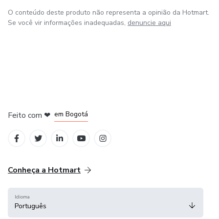
O conteúdo deste produto não representa a opinião da Hotmart.
Se você vir informações inadequadas,
denuncie aqui
em Amsterdam
em Madrid
em Bogotá
Feito com
❤
em Belo Horizonte
na Cidade do México
Conheça a Hotmart
Idioma
Português