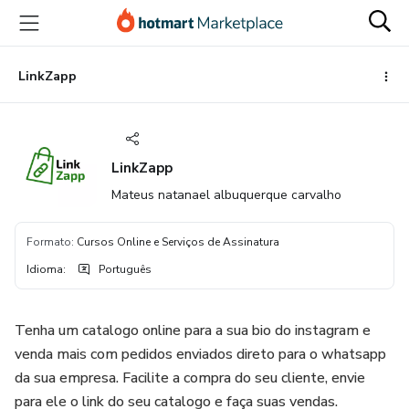
Ir
Ir
Ir
para
para
para
o
o
o
conteúdo
pagamento
rodapé
LinkZapp
principal
LinkZapp
Mateus natanael albuquerque carvalho
Formato
:
Cursos Online e Serviços de Assinatura
Idioma
:
Português
Tenha um catalogo online para a sua bio do instagram e
venda mais com pedidos enviados direto para o whatsapp
da sua empresa. Facilite a compra do seu cliente, envie
para ele o link do seu catalogo e faça suas vendas.