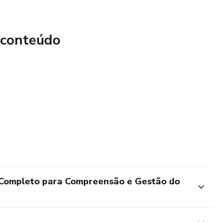
 Como práticas como a meditação e o autocuidado podem
 e diminuir os efeitos negativos do TDAH.
 conteúdo
o exercício: A importância de manter uma alimentação
de atividades físicas para melhorar o foco e o equilíbrio
sugestões de acompanhamento médico e terapêutico,
ia de tratar o TDAH com um tratamento personalizado. A
 compreender melhor o transtorno e adotar estratégias
uilibrada e produtiva.
Completo para Compreensão e Gestão do