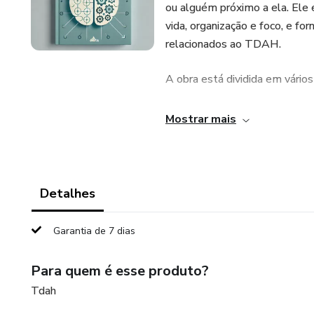
ou alguém próximo a ela. Ele 
vida, organização e foco, e fo
relacionados ao TDAH.
A obra está dividida em vário
1. Compreensão do TDAH: Expl
Mostrar mais
e como ele afeta a vida cotidi
2. Técnicas de organização e 
tarefas, planejamento e estab
Detalhes
3. Autocontrole e regulação e
Garantia de 7 dias
impulsividade e lidar com emo
Para quem é esse produto?
4. Relacionamentos e comuni
Tdah
familiares, amigos e colegas