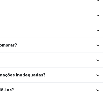
comprar?
rmações inadequadas?
ê-las?