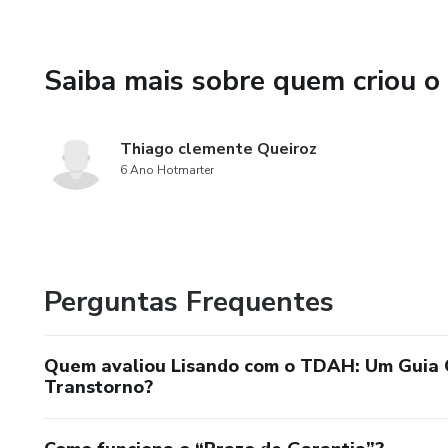
5. Mindfulness e bem-estar:
ajudar a melhorar o bem-estar
Saiba mais sobre quem criou o
6. O papel da alimentação e d
balanceada e a prática regular 
emocional.
Thiago clemente Queiroz
6 Ano Hotmarter
Além disso, o livro oferece 
orientando sobre a importânc
obra é ideal para quem busca
eficazes para uma vida mais eq
Perguntas Frequentes
Quem avaliou Lisando com o TDAH: Um Guia 
Transtorno?