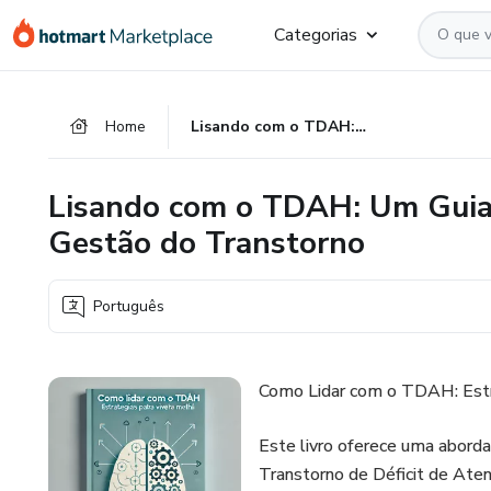
Ir
Ir
Ir
Categorias
para
para
para
o
o
o
conteúdo
pagamento
rodapé
Home
Lisando com o TDAH: Um Guia Completo para Compreensão e Gestão do Transtorno
principal
Lisando com o TDAH: Um Guia
Gestão do Transtorno
Português
Como Lidar com o TDAH: Estr
Este livro oferece uma abord
Transtorno de Déficit de Ate