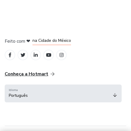
em Bogotá
em Amsterdam
em Madrid
na Cidade do México
Feito com
❤
em Belo Horizonte
Conheça a Hotmart
Idioma
Português