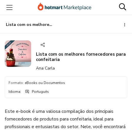
Ir
Ir
Ir
para
para
para
o
o
o
conteúdo
pagamento
rodapé
Lista com os melhores fornecedores para confeitaria
principal
Lista com os melhores fornecedores para
confeitaria
Ana Carla
Formato
:
eBooks ou Documentos
Idioma
:
Português
Este e-book é uma valiosa compilação dos principais
fornecedores de produtos para confeitaria, ideal para
profissionais e entusiastas do setor. Nele, você encontrará