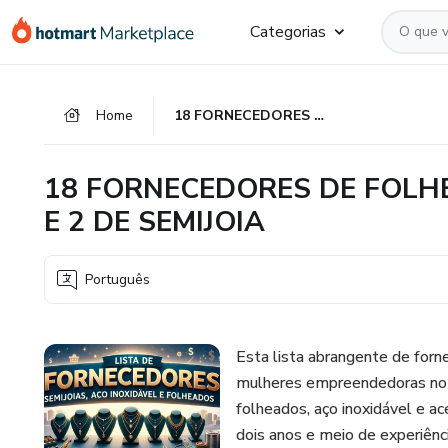
Ir
Ir
Ir
Categorias
para
para
para
o
o
o
conteúdo
pagamento
rodapé
Home
18 FORNECEDORES DE FOLHEADOS/AÇO INOXIDÁVEL/BIJU E 2 DE SEMIJOIA
principal
18 FORNECEDORES DE FOLH
E 2 DE SEMIJOIA
Português
Esta lista abrangente de forn
mulheres empreendedoras no 
folheados, aço inoxidável e ace
dois anos e meio de experiên