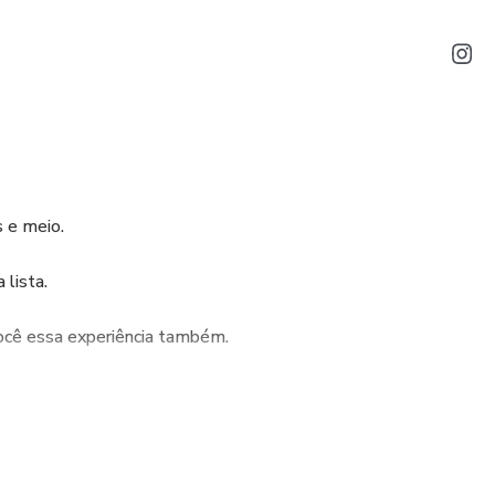
 e meio.
lista.
ocê essa experiência também.
________________________________________________________