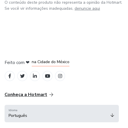
O conteúdo deste produto não representa a opinião da Hotmart.
Se você vir informações inadequadas,
denuncie aqui
em Bogotá
em Amsterdam
em Madrid
na Cidade do México
Feito com
❤
em Belo Horizonte
Conheça a Hotmart
Idioma
Português