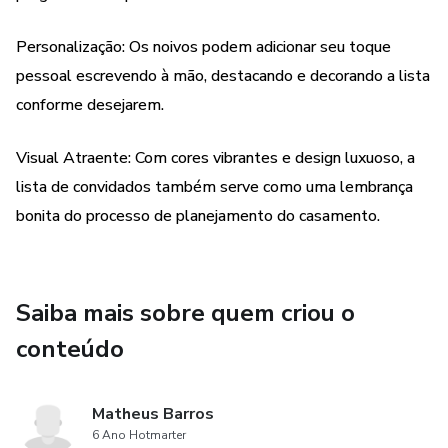
promovendo assim uma harmonia perfeita na celebração
conjunta de duas famílias tornando-se uma. A beleza e a
Personalização: Os noivos podem adicionar seu toque
praticidade do nosso design floral tornam a experiência de
pessoal escrevendo à mão, destacando e decorando a lista
planejamento tão memorável quanto o próprio dia do
conforme desejarem.
casamento.
Visual Atraente: Com cores vibrantes e design luxuoso, a
lista de convidados também serve como uma lembrança
bonita do processo de planejamento do casamento.
Saiba mais sobre quem criou o
conteúdo
Matheus Barros
6 Ano Hotmarter