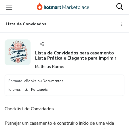
Ir
Ir
Ir
para
para
para
o
o
o
conteúdo
pagamento
rodapé
Lista de Convidados para casamento - Lista Prática e Elegante para Imprimir
principal
Lista de Convidados para casamento -
Lista Prática e Elegante para Imprimir
Matheus Barros
Formato
:
eBooks ou Documentos
Idioma
:
Português
Checklist de Convidados
Planejar um casamento é construir o início de uma vida