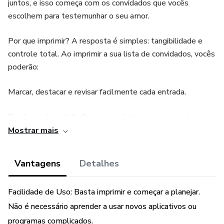
juntos, e isso começa com os convidados que vocês
escolhem para testemunhar o seu amor.
Por que imprimir? A resposta é simples: tangibilidade e
controle total. Ao imprimir a sua lista de convidados, vocês
poderão:
Marcar, destacar e revisar facilmente cada entrada.
Desfrutar da satisfação de ver a lista crescer e evoluir na
realidade física, não apenas na tela.
Mostrar mais
Ter sempre à mão durante encontros com a família e
Vantagens
Detalhes
reuniões com fornecedores, sem a necessidade de
dispositivos eletrônicos.
Facilidade de Uso: Basta imprimir e começar a planejar.
Nosso template é único pois oferece um campo exclusivo
Não é necessário aprender a usar novos aplicativos ou
para identificar se o convidado é ligado à noiva ou ao noivo,
programas complicados.