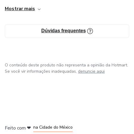
financeira e desfrutar dos melhores produtos e de
Mostrar mais
qualidade de todo o Brasil!!!
Dúvidas frequentes
O conteúdo deste produto não representa a opinião da Hotmart.
Se você vir informações inadequadas,
denuncie aqui
em Bogotá
em Amsterdam
em Madrid
na Cidade do México
Feito com
❤