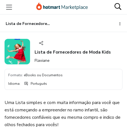
Ir
Ir
Ir
para
para
para
o
o
o
conteúdo
pagamento
rodapé
Lista de Fornecedores de Moda Kids
principal
Lista de Fornecedores de Moda Kids
Flaviane
Formato
:
eBooks ou Documentos
Idioma
:
Português
Uma Lista simples e com muita informação para você que
está começando a empreender no ramo infantil, são
fornecedores confiáveis que eu mesma compro e indico de
olhos fechados para vocês!