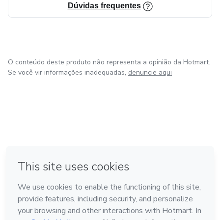
Dúvidas frequentes
O conteúdo deste produto não representa a opinião da Hotmart.
Se você vir informações inadequadas,
denuncie aqui
em Bogotá
em Amsterdam
em Madrid
na Cidade do México
Feito com
❤
em Belo Horizonte