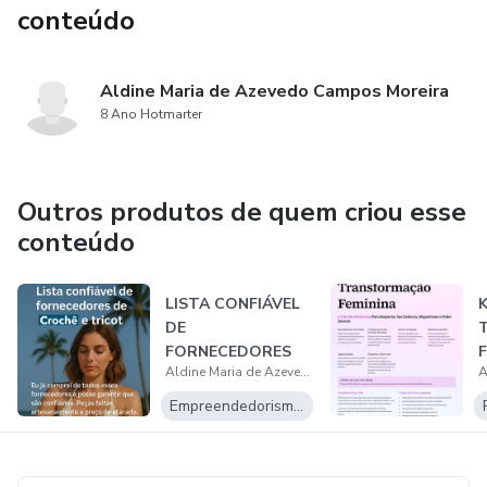
conteúdo
Aldine Maria de Azevedo Campos Moreira
8 Ano Hotmarter
Outros produtos de quem criou esse
conteúdo
LISTA CONFIÁVEL
K
DE
T
FORNECEDORES
F
Aldine Maria de Azevedo Campos Moreira
DE CROCHÊ E
P
TRICOT
Empreendedorismo Digital