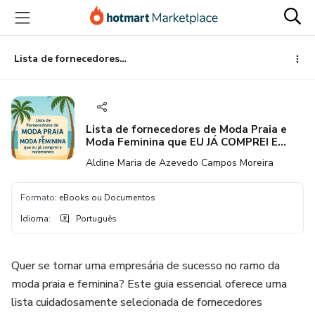
Ir
Ir
Ir
para
para
para
o
o
o
conteúdo
pagamento
rodapé
Lista de fornecedores de Moda Praia e Moda Feminina que EU JÁ COMPREI E RECOMENDO
principal
Lista de fornecedores de Moda Praia e
Moda Feminina que EU JÁ COMPREI E
RECOMENDO
Aldine Maria de Azevedo Campos Moreira
Formato
:
eBooks ou Documentos
Idioma
:
Português
Quer se tornar uma empresária de sucesso no ramo da
moda praia e feminina? Este guia essencial oferece uma
lista cuidadosamente selecionada de fornecedores