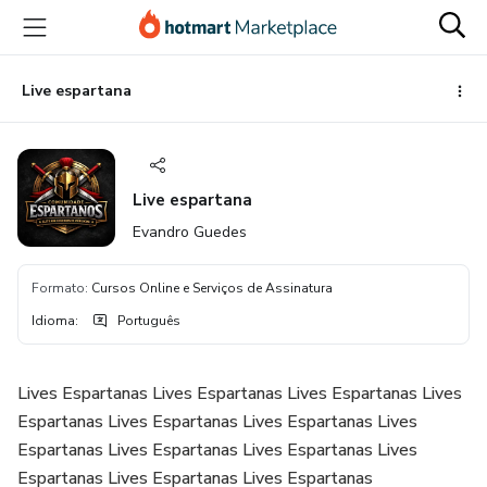
Ir
Ir
Ir
para
para
para
o
o
o
conteúdo
pagamento
rodapé
Live espartana
principal
Live espartana
Evandro Guedes
Formato
:
Cursos Online e Serviços de Assinatura
Idioma
:
Português
Lives Espartanas Lives Espartanas Lives Espartanas Lives
Espartanas Lives Espartanas Lives Espartanas Lives
Espartanas Lives Espartanas Lives Espartanas Lives
Espartanas Lives Espartanas Lives Espartanas