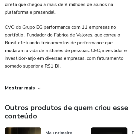
direta que chegou a mais de 8 milhões de alunos na
plataforma e presencial.
CVO do Grupo EG performance com 11 empresas no
portfólio . Fundador do Fábrica de Valores, que correu o
Brasil efetuando treinamentos de performance que
mudaram a vida de milhares de pessoas. CEO, investidor e
investidor-anjo em diversas empresas, com faturamento
somado superior a R$1 BI .
Autor de 13 obras, sendo 7 voltadas para o crescimento
Mostrar mais
pessoal e alta performance. Escritor da biografia “Você é
do Tamanho do Seu Sonho”, que já vendeu mais de 100 mil
cópias.
Outros produtos de quem criou esse
conteúdo
Acima de tudo um educador de pessoas que pensam
grande!
Meu primeiro