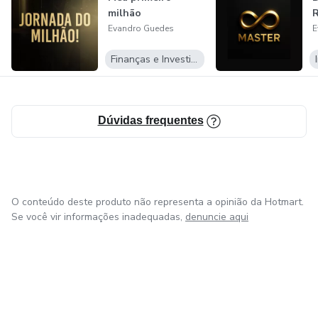
milhão
R
Evandro Guedes
E
Finanças e Investimentos
Dúvidas frequentes
O conteúdo deste produto não representa a opinião da Hotmart.
Se você vir informações inadequadas,
denuncie aqui