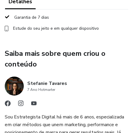
fechamento de vendas é automatizado, poupando seu
Detalhes
tempo e aumentando suas chances de conversão.
Garantia de 7 dias
✅ Transforme Seguidores em Compradores – Saiba como
Estude do seu jeito e em qualquer dispositivo
criar engajamento real e levar seu público a interagir e
comprar, seja aparecendo ou não. Não é só sobre números;
é sobre impactar e vender de verdade. 💥
Saiba mais sobre quem criou o
🎯 Este curso é perfeito para quem:
conteúdo
– Sente que suas lives não têm engajamento ou audiência
suficiente 😓
Stefanie Tavares
7 Ano Hotmarter
– Quer vender sem ficar esgotado(a) respondendo o Direct
manualmente
Sou Estrategista Digital há mais de 6 anos, especializada
– Busca uma forma prática e automática de gerar vendas
em criar métodos que unem marketing, performance e
constantes
posicionamento de marca para gerar resultados reais. Já