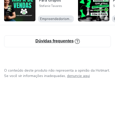
Para Grupos
Stefanie Tavares
S
Empreendedorismo Digital
Dúvidas frequentes
O conteúdo deste produto não representa a opinião da Hotmart.
Se você vir informações inadequadas,
denuncie aqui