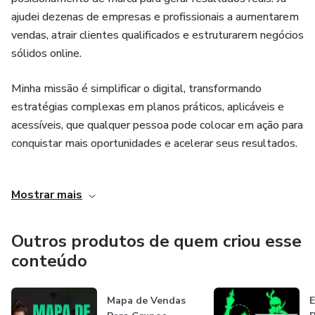
ajudei dezenas de empresas e profissionais a aumentarem
💰 Aumente seu alcance, converta mais e faça seu perfil
vendas, atrair clientes qualificados e estruturarem negócios
crescer!
sólidos online.
Não perca tempo falando sozinho! Aprenda as técnicas que
Minha missão é simplificar o digital, transformando
vão transformar suas lives em eventos cheios de interação
estratégias complexas em planos práticos, aplicáveis e
e vendas. Com automação, você vai ver seu Instagram
acessíveis, que qualquer pessoa pode colocar em ação para
engajar e vender como nunca antes. 👏💥
conquistar mais oportunidades e acelerar seus resultados.
👉 Inscreva-se agora e lote suas lives!
Seja através de treinamentos, mentorias ou produtos
Mostrar mais
digitais, meu compromisso é entregar clareza, método e
suporte para você crescer de forma consistente. 🚀
Outros produtos de quem criou esse
conteúdo
Mapa de Vendas
E