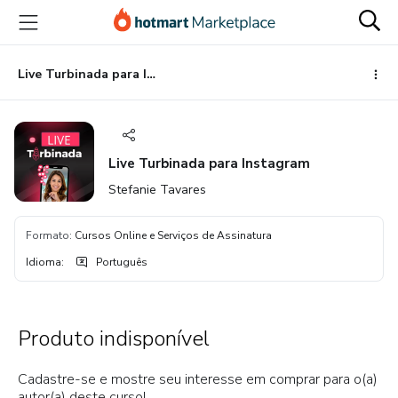
Ir
Ir
Ir
para
para
para
o
o
o
conteúdo
pagamento
rodapé
Live Turbinada para Instagram
principal
Live Turbinada para Instagram
Stefanie Tavares
Formato
:
Cursos Online e Serviços de Assinatura
Idioma
:
Português
Produto indisponível
Cadastre-se e mostre seu interesse em comprar para o(a)
autor(a) deste curso!