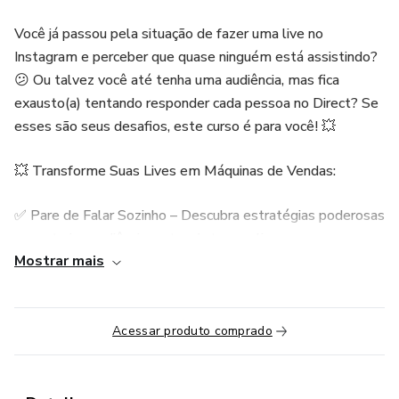
Você já passou pela situação de fazer uma live no
Instagram e perceber que quase ninguém está assistindo?
😕 Ou talvez você até tenha uma audiência, mas fica
exausto(a) tentando responder cada pessoa no Direct? Se
esses são seus desafios, este curso é para você! 💥
💥 Transforme Suas Lives em Máquinas de Vendas:
✅ Pare de Falar Sozinho – Descubra estratégias poderosas
para atrair a audiência certa e lotar sua live com pessoas
Mostrar mais
interessadas, evitando o vazio da tela e a sensação de
estar falando para o nada.
✅ Chega de Responder um por um – Com nossa
Acessar produto comprado
automação de Direct e WhatsApp, você não vai mais se
perder nas mensagens! Todo o processo de interação e