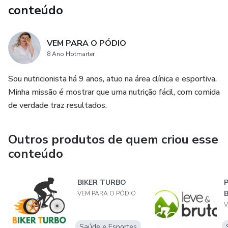
conteúdo
VEM PARA O PÓDIO
8 Ano Hotmarter
Sou nutricionista há 9 anos, atuo na área clínica e esportiva.
Minha missão é mostrar que uma nutrição fácil, com comida
de verdade traz resultados.
Outros produtos de quem criou esse
conteúdo
BIKER TURBO
P
B
VEM PARA O PÓDIO
V
Saúde e Esportes