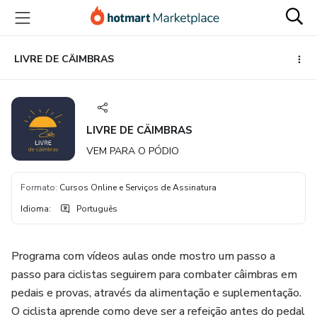
Ir
Ir
Ir
para
para
para
o
o
o
conteúdo
pagamento
rodapé
LIVRE DE CÂIMBRAS
principal
LIVRE DE CÂIMBRAS
VEM PARA O PÓDIO
Formato
:
Cursos Online e Serviços de Assinatura
Idioma
:
Português
Programa com vídeos aulas onde mostro um passo a
passo para ciclistas seguirem para combater câimbras em
pedais e provas, através da alimentação e suplementação.
O ciclista aprende como deve ser a refeição antes do pedal