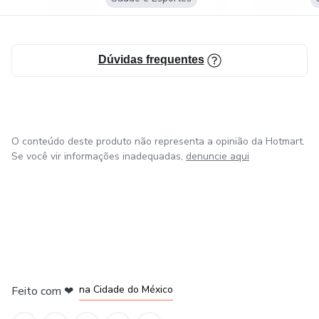
Dúvidas frequentes
O conteúdo deste produto não representa a opinião da Hotmart.
Se você vir informações inadequadas,
denuncie aqui
em Bogotá
em Amsterdam
em Madrid
na Cidade do México
Feito com
❤
em Belo Horizonte