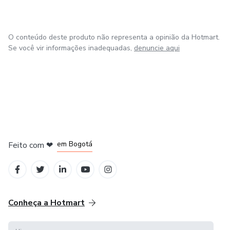
O conteúdo deste produto não representa a opinião da Hotmart.
Se você vir informações inadequadas,
denuncie aqui
em Amsterdam
em Madrid
em Bogotá
Feito com
❤
em Belo Horizonte
na Cidade do México
Conheça a Hotmart