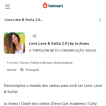
Ir
Ir
Ir
para
para
para
o
o
o
conteúdo
pagamento
rodapé
Livre Leve & Solta 2.0 | by Ju Araes
principal
Livre Leve & Solta 2.0 | by Ju Araes
A TRIPOLONI NETO COMUNICAÇÃO VISUAL
Formato
:
Cursos Online e Serviços de Assinatura
Idioma
:
Português
Descomplico o mundo dos cachos para você ser Livre, Leve
& Solta!
Ju Araes | Coach dos cachos (Deva Curl Academy / Curly