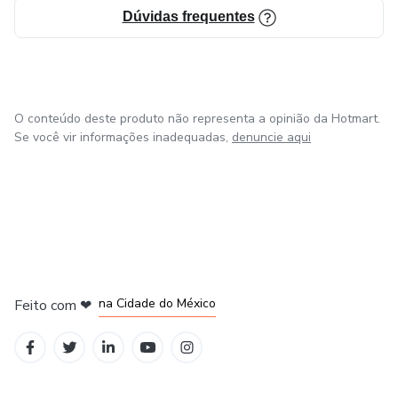
Dúvidas frequentes
O conteúdo deste produto não representa a opinião da Hotmart.
Se você vir informações inadequadas,
denuncie aqui
em Bogotá
em Amsterdam
em Madrid
na Cidade do México
Feito com
❤
em Belo Horizonte