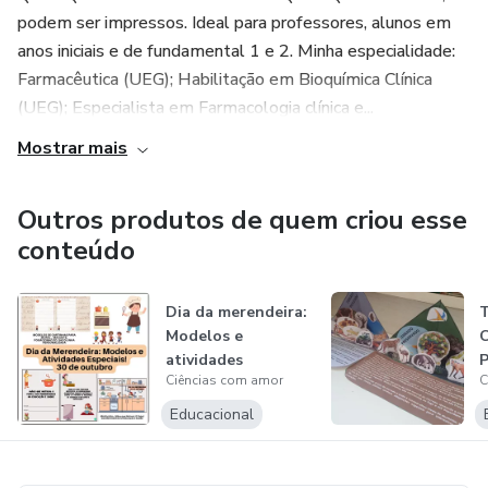
podem ser impressos. Ideal para professores, alunos em
anos iniciais e de fundamental 1 e 2. Minha especialidade:
Farmacêutica (UEG); Habilitação em Bioquímica Clínica
(UEG); Especialista em Farmacologia clínica e...
Mostrar mais
Outros produtos de quem criou esse
conteúdo
Dia da merendeira:
Modelos e
atividades
Ciências com amor
C
especiais! 30 de
out...
Educacional