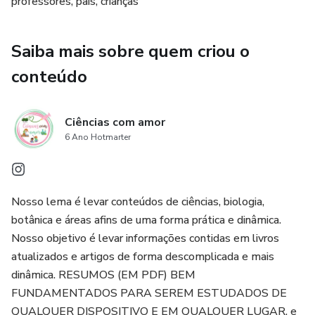
Impressão fácil: Receba o e-book em formato PDF e
professores, pais, crianças
imprima quantas vezes quiser!
Saiba mais sobre quem criou o
🎨 Por que escolher nosso e-book?
conteúdo
Flexibilidade: Ideal para colorir em casa, no trabalho ou em
qualquer lugar.
Ciências com amor
6 Ano Hotmarter
Perfeito para todas as idades: Seja você um adulto
buscando relaxamento ou uma criança explorando o mundo
das cores, nosso e-book é para você.
Nosso lema é levar conteúdos de ciências, biologia,
🛒 Garanta o seu agora mesmo!
botânica e áreas afins de uma forma prática e dinâmica.
Nosso objetivo é levar informações contidas em livros
Não perca a chance de explorar sua criatividade enquanto
atualizados e artigos de forma descomplicada e mais
aprende mais sobre o reino animal.
dinâmica. RESUMOS (EM PDF) BEM
FUNDAMENTADOS PARA SEREM ESTUDADOS DE
QUALQUER DISPOSITIVO E EM QUALQUER LUGAR, e