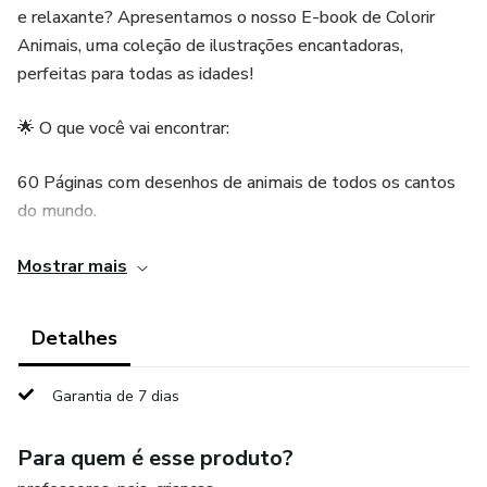
e relaxante? Apresentamos o nosso E-book de Colorir
Animais, uma coleção de ilustrações encantadoras,
perfeitas para todas as idades!
🌟 O que você vai encontrar:
60 Páginas com desenhos de animais de todos os cantos
do mundo.
Nível de detalhe variado: desde formas simples para os
Mostrar mais
mais novos até padrões complexos para quem que ama
colorir.
Detalhes
Benefícios para a mente: Colorir é uma atividade
Garantia de 7 dias
comprovadamente relaxante, ajudando a reduzir o estresse
e aumentar a concentração.
Para quem é esse produto?