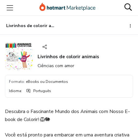
Ir
Ir
Ir
para
para
para
o
o
o
conteúdo
pagamento
rodapé
Livrinhos de colorir animais
principal
Livrinhos de colorir animais
Ciências com amor
Formato
:
eBooks ou Documentos
Idioma
:
Português
Descubra o Fascinante Mundo dos Animais com Nosso E-
book de Colorir! 🦁🐘
Você está pronto para embarcar em uma aventura criativa