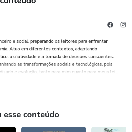
 conteúdo
sumo: Ele aprenderá a diferenciar desejos de necessidades, a
r seu primeiro orçamento simples.
entenderá que o dinheiro pode ser guardado para um objetivo
tas.
eiro e social, preparando os leitores para enfrentar
 filho vai descobrir que pode criar e vender algo,
omia. Atuo em diferentes contextos, adaptando
tividade e recompensa de maneira prática e divertida.
ico, a criatividade e a tomada de decisões conscientes.
nhando as transformações sociais e tecnológicas, pois
ade, generosidade e justiça são pilares que precisam andar
izado e evolução, tanto para mim quanto para meus lei...
eiro!
culdades porque nunca aprenderam a lidar com dinheiro.
r isso!
u esse conteúdo
ro, ele terá ferramentas valiosas para fazer escolhas mais
ios e desenvolver hábitos financeiros positivos desde cedo.