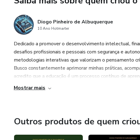
Saiba mais sobre quem criou o
A relação entre dinheiro e con
lidar com frustrações e a cria
Diogo Pinheiro de Albuquerque
Poupar e planejar: Agora ele 
10 Ano Hotmarter
maior e aprenderá a definir me
Dedicado a promover o desenvolvimento intelectual, financ
Empreendedorismo infantil: Seu
desafios profissionais e pessoais com segurança e auton
aprendendo sobre esforço, cria
metodologias interativas que valorizam o pensamento crít
Busco constantemente aprimorar minhas práticas, acompa
Virtudes essenciais: Honestid
acredito que a educação é um processo contínuo de aprend
junto com o aprendizado financ
Mostrar mais
Muitos adultos enfrentam difi
Seu filho não precisa passar po
Outros produtos de quem crio
Com os ensinamentos deste liv
inteligentes, evitar desperdíc