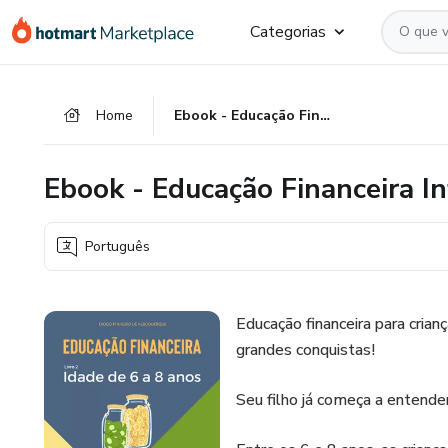
Ir
Ir
Ir
Categorias
para
para
para
o
o
o
conteúdo
pagamento
rodapé
Home
Ebook - Educação Financeira Infantil (6 a 8 anos)
principal
Ebook - Educação Financeira Inf
Português
Educação financeira para cria
grandes conquistas!
Seu filho já começa a entende