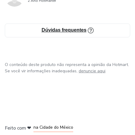
2 Ano Hotmarter
Dúvidas frequentes
O conteúdo deste produto não representa a opinião da Hotmart.
Se você vir informações inadequadas,
denuncie aqui
em Bogotá
em Amsterdam
em Madrid
na Cidade do México
Feito com
❤
em Belo Horizonte