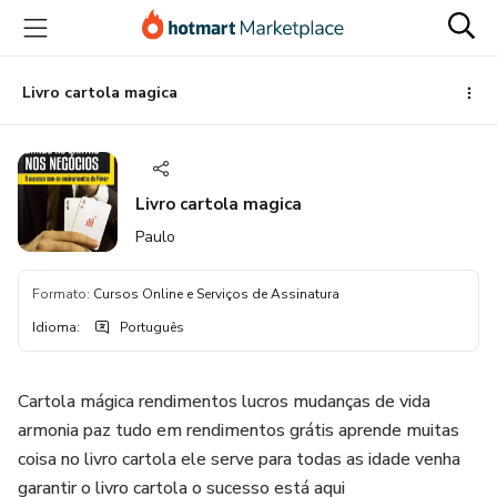
Ir
Ir
Ir
para
para
para
o
o
o
conteúdo
pagamento
rodapé
Livro cartola magica
principal
Livro cartola magica
Paulo
Formato
:
Cursos Online e Serviços de Assinatura
Idioma
:
Português
Cartola mágica rendimentos lucros mudanças de vida
armonia paz tudo em rendimentos grátis aprende muitas
coisa no livro cartola ele serve para todas as idade venha
garantir o livro cartola o sucesso está aqui