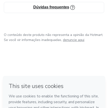
Dúvidas frequentes
O conteúdo deste produto não representa a opinião da Hotmart.
Se você vir informações inadequadas,
denuncie aqui
em Bogotá
em Amsterdam
em Madrid
na Cidade do México
Feito com
❤
em Belo Horizonte