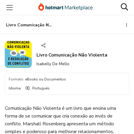
Ir
Ir
Ir
para
para
para
o
o
o
conteúdo
pagamento
rodapé
Livro Comunicação Não Violenta
principal
Livro Comunicação Não Violenta
Isabelly De Mello
Formato
:
eBooks ou Documentos
Idioma
:
Português
Comunicação Não Violenta é um livro que ensina uma
forma de se comunicar que cria conexão ao invés de
conflito. Marshall Rosenberg apresenta um método
simples e poderoso para melhorar relacionamentos,