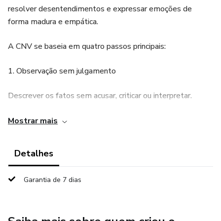
resolver desentendimentos e expressar emoções de
forma madura e empática.
A CNV se baseia em quatro passos principais:
1. Observação sem julgamento
Descrever os fatos sem acusar, criticar ou interpretar.
2. Sentimentos
Mostrar mais
Nomear o que você realmente sente (tristeza, medo,
Detalhes
alegria, frustração…).
Garantia de 7 dias
3. Necessidades
Identificar a necessidade por trás do sentimento (apoio,
respeito, segurança, descanso…).