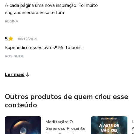
A cada página uma nova inspiração. Foi muito
engrandecedora essa leitura.
REGINA
5
08/12/2019
Superindico esses livros!! Muito bons!
ROSINEIDE
Ler mais
Outros produtos de quem criou esse
conteúdo
Meditação: O
L
Generoso Presente
A