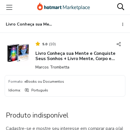
Ir
Ir
Ir
para
para
para
o
o
o
conteúdo
pagamento
rodapé
Livro Conheça sua Mente e Conquiste Seus Sonhos + Livro Mente, Corpo e Espírito.
principal
5.0
(
10
)
Livro Conheça sua Mente e Conquiste
Seus Sonhos + Livro Mente, Corpo e
Espírito.
Marcos Trombetta
Formato
:
eBooks ou Documentos
Idioma
:
Português
Produto indisponível
Cadastre-se e mostre seu interesse em comprar para o(a)