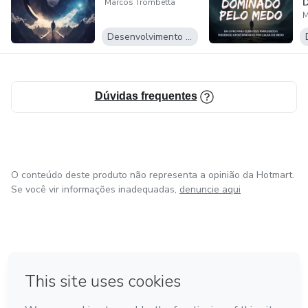
Marcos Trombetta
M
Desenvolvimento Pessoal
Dúvidas frequentes
O conteúdo deste produto não representa a opinião da Hotmart.
Se você vir informações inadequadas,
denuncie aqui
em Bogotá
em Amsterdam
em Madrid