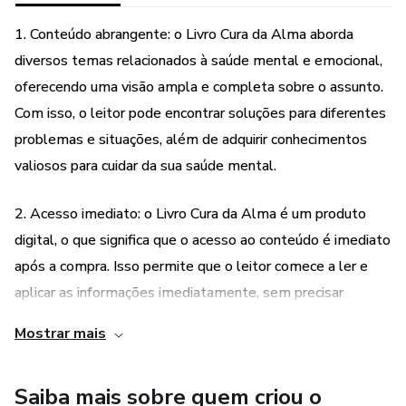
1. Conteúdo abrangente: o Livro Cura da Alma aborda
diversos temas relacionados à saúde mental e emocional,
oferecendo uma visão ampla e completa sobre o assunto.
Com isso, o leitor pode encontrar soluções para diferentes
problemas e situações, além de adquirir conhecimentos
valiosos para cuidar da sua saúde mental.
2. Acesso imediato: o Livro Cura da Alma é um produto
digital, o que significa que o acesso ao conteúdo é imediato
após a compra. Isso permite que o leitor comece a ler e
aplicar as informações imediatamente, sem precisar
esperar pela entrega de um livro físico. Além disso, o
Mostrar mais
formato digital permite que o livro seja acessado em
diferentes dispositivos, como computadores, tablets e
Saiba mais sobre quem criou o
smartphones, oferecendo mais praticidade e flexibilidade