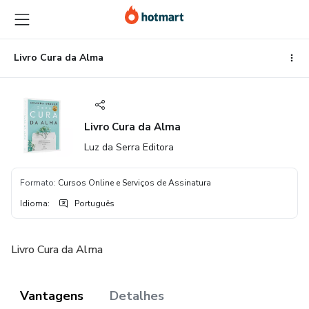
Ir
Ir
Ir
para
para
para
o
o
o
conteúdo
pagamento
rodapé
Livro Cura da Alma
principal
Livro Cura da Alma
Luz da Serra Editora
Formato
:
Cursos Online e Serviços de Assinatura
Idioma
:
Português
Livro Cura da Alma
Vantagens
Detalhes