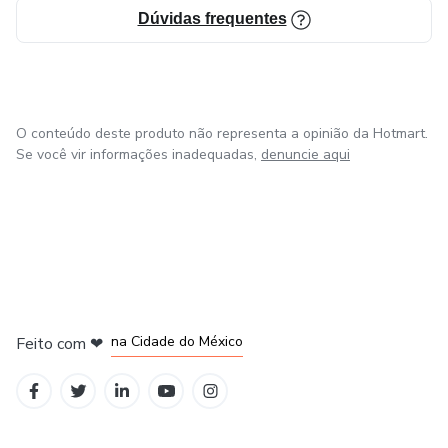
Dúvidas frequentes
O conteúdo deste produto não representa a opinião da Hotmart.
Se você vir informações inadequadas,
denuncie aqui
em Bogotá
em Amsterdam
em Madrid
na Cidade do México
Feito com
❤
em Belo Horizonte