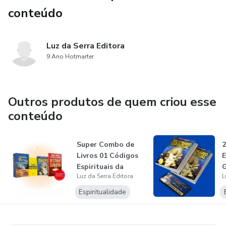
ao usuário.
conteúdo
Luz da Serra Editora
9 Ano Hotmarter
Outros produtos de quem criou esse
conteúdo
Super Combo de
2
Livros 01 Códigos
E
Espirituais da
G
Luz da Serra Editora
L
Riqueza
F
Espiritualidade