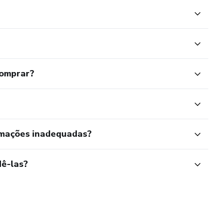
comprar?
rmações inadequadas?
ê-las?