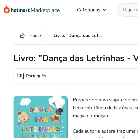
Ir
Ir
Ir
Categorias
para
para
para
o
o
o
conteúdo
pagamento
rodapé
Home
Livro: "Dança das Letrinhas - Volume 2"
principal
Livro: "Dança das Letrinhas - 
Português
Prepare-se para viajar e se di
Uma coletânea de histórias cr
magia e emoção.
Cada autor e autora traz uma n