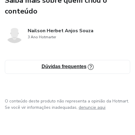
Saiba mais sobre quem criou o
conteúdo
Garante horas de diversão saudável longe das telas
📌 Formato: Arquivo Digital (PDF) – nada de esperar
Nailson Herbet Anjos Souza
entrega, você recebe na hora e já pode começar a imprimir
3 Ano Hotmarter
e colorir!
✨ Garanta já o seu e deixe a criançada se divertir colorindo
o mundo mágico do Baby Shark!
Dúvidas frequentes
O conteúdo deste produto não representa a opinião da Hotmart.
Se você vir informações inadequadas,
denuncie aqui