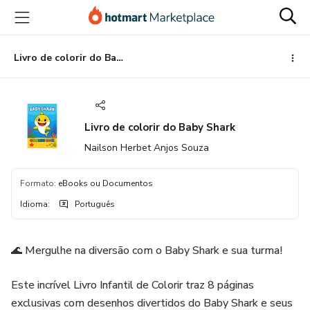
Ir
Ir
Ir
para
para
para
o
o
o
conteúdo
pagamento
rodapé
Livro de colorir do Baby Shark
principal
Livro de colorir do Baby Shark
Nailson Herbet Anjos Souza
Formato
:
eBooks ou Documentos
Idioma
:
Português
🌊 Mergulhe na diversão com o Baby Shark e sua turma!
Este incrível Livro Infantil de Colorir traz 8 páginas
exclusivas com desenhos divertidos do Baby Shark e seus