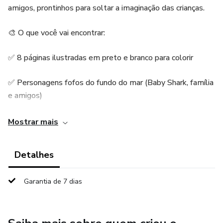
amigos, prontinhos para soltar a imaginação das crianças.
🎨 O que você vai encontrar:
✅ 8 páginas ilustradas em preto e branco para colorir
✅ Personagens fofos do fundo do mar (Baby Shark, família
e amigos)
✅ PDF digital para baixar e imprimir quantas vezes quiser
Mostrar mais
✅ Ideal para crianças de todas as idades
Detalhes
👶 Benefícios para a criança:
Garantia de 7 dias
Estimula a criatividade e imaginação
Desenvolve a coordenação motora