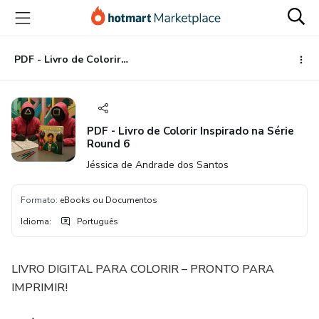
Ir
Ir
Ir
para
para
para
o
o
o
conteúdo
pagamento
rodapé
PDF - Livro de Colorir Inspirado na Série Round 6
principal
PDF - Livro de Colorir Inspirado na Série
Round 6
Jéssica de Andrade dos Santos
Formato
:
eBooks ou Documentos
Idioma
:
Português
LIVRO DIGITAL PARA COLORIR – PRONTO PARA
IMPRIMIR!