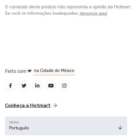
O conteúdo deste produto não representa a opinião da Hotmart.
Se você vir informações inadequadas,
denuncie aqui
em Bogotá
em Amsterdam
em Madrid
na Cidade do México
Feito com
❤
em Belo Horizonte
Conheça a Hotmart
Idioma
Português