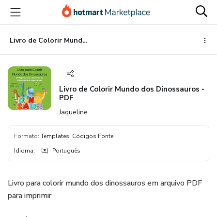
Ir
Ir
Ir
para
para
para
o
o
o
conteúdo
pagamento
rodapé
Livro de Colorir Mundo dos Dinossauros - PDF
principal
Livro de Colorir Mundo dos Dinossauros -
PDF
Jaqueline
Formato
:
Templates, Códigos Fonte
Idioma
:
Português
Livro para colorir mundo dos dinossauros em arquivo PDF
para imprimir